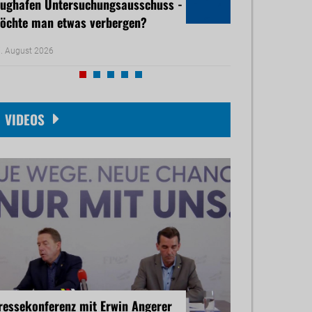
lughafen Untersuchungsausschuss -
Ärztemangel - 
öchte man etwas verbergen?
droht
. August 2026
05. August 2026
VIDEOS
ressekonferenz mit Erwin Angerer
Pressekonferenz