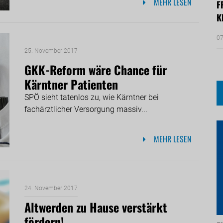
MEHR LESEN
F
K
07
25. November 2017
GKK-Reform wäre Chance für
Kärntner Patienten
SPÖ sieht tatenlos zu, wie Kärntner bei
fachärztlicher Versorgung massiv...
MEHR LESEN
24. November 2017
Altwerden zu Hause verstärkt
fördern!