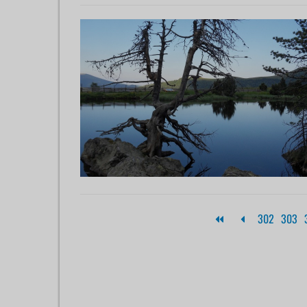
302
303