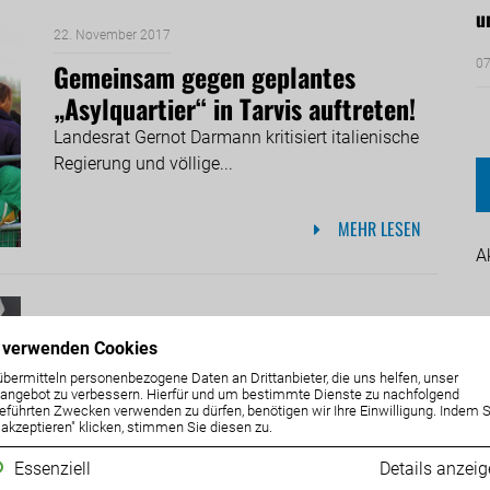
u
22. November 2017
07
Gemeinsam gegen geplantes
„Asylquartier“ in Tarvis auftreten!
Landesrat Gernot Darmann kritisiert italienische
Regierung und völlige...
MEHR LESEN
A
22. November 2017
 verwenden Cookies
ÖVP gesteht öffentlich:
übermitteln personenbezogene Daten an Drittanbieter, die uns helfen, unser
ngebot zu verbessern. Hierfür und um bestimmte Dienste zu nachfolgend
Regierungskoalition in Kärnten
eführten Zwecken verwenden zu dürfen, benötigen wir Ihre Einwilligung. Indem S
e akzeptieren" klicken, stimmen Sie diesen zu.
gescheitert
Essenziell
Details anzei
ÖVP-Klubobmann warnt vor seinen