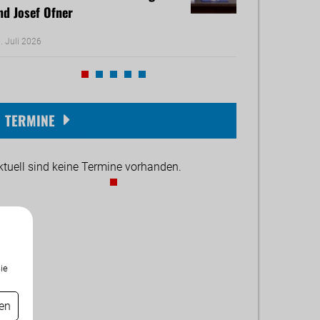
nd Josef Ofner
Michael Reiner 
. Juli 2026
17. Juni 2026
TERMINE
ktuell sind keine Termine vorhanden.
ie
gen