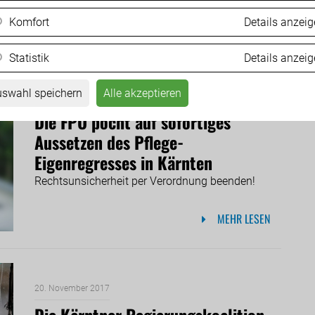
Koalitionspartnern in Kärnten – mit Neos...
Komfort
Details anzei
MEHR LESEN
Statistik
Details anzei
swahl speichern
Alle akzeptieren
21. November 2017
Die FPÖ pocht auf sofortiges
Aussetzen des Pflege-
Eigenregresses in Kärnten
Rechtsunsicherheit per Verordnung beenden!
MEHR LESEN
20. November 2017
Die Kärntner Regierungskoalition