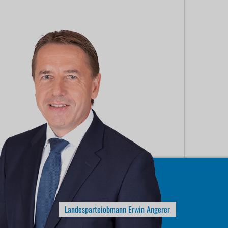
Landesparteiobmann Erwin Angerer