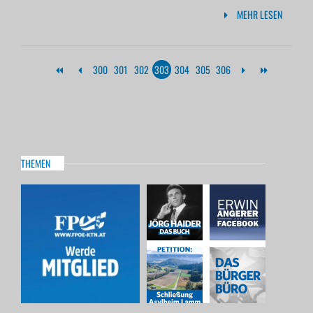
MEHR LESEN
300
301
302
303
304
305
306
THEMEN