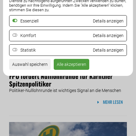
Dienste zu nachfolgend aufgeführten Zwecken verwenden zu dürfen,
benötigen wir Ihre Einwilligung. Indem Sie "Alle akzeptieren" klicken,
stimmen Sie diesen zu.
Essenziell
Details anzeigen
Komfort
Details anzeigen
Statistik
Details anzeigen
Auswahl speichern
Alle akzeptieren
06. Dezember 2017
FPÖ fordert Nulllohnrunde für Kärntner
Spitzenpolitiker
Politiker-Nulllohnrunde ist wichtiges Signal an die Menschen
MEHR LESEN