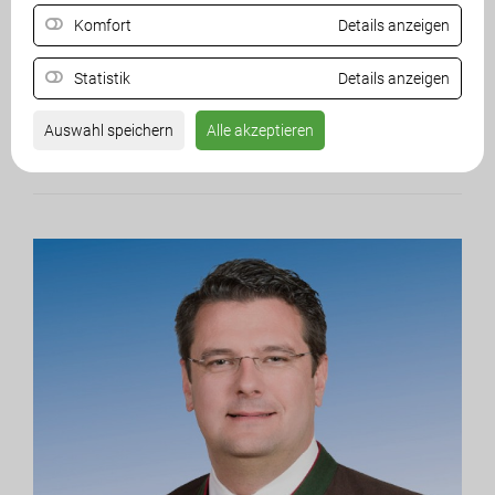
Telefon:
01 - 40110 - 7012
Komfort
Details anzeigen
Telefax:
01 - 40110 - 7070
E-Mail:
maximilian.linder@parlament.gv.at
Statistik
Details anzeigen
Auswahl speichern
Alle akzeptieren