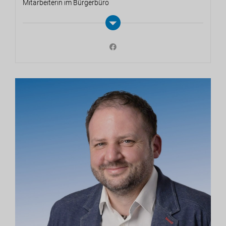
Mit­ar­bei­te­rin im Bür­ger­bü­ro