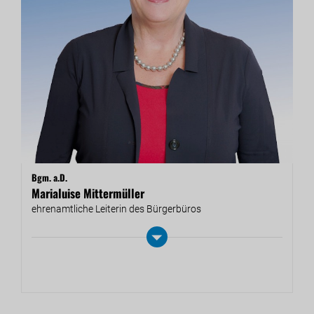
Bgm. a.D.
Marialuise Mittermüller
eh­ren­amt­li­che Lei­te­rin des Bür­ger­bü­ros