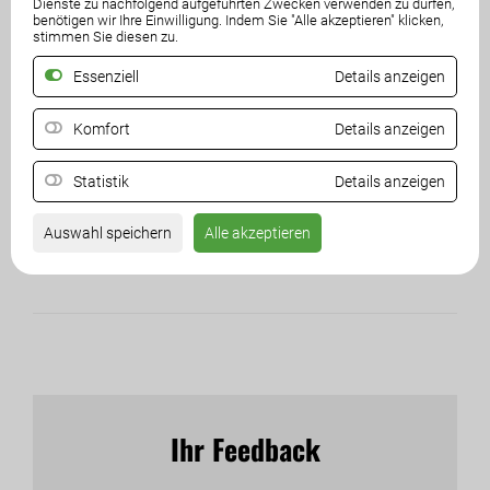
Dienste zu nachfolgend aufgeführten Zwecken verwenden zu dürfen,
benötigen wir Ihre Einwilligung. Indem Sie "Alle akzeptieren" klicken,
stimmen Sie diesen zu.
Kärntner Nachrichten 04/2025
Essenziell
Details anzeigen
Ausgabe 04/2025
Komfort
Details anzeigen
Statistik
Details anzeigen
1
2
3
4
Auswahl speichern
Alle akzeptieren
Ihr Feedback