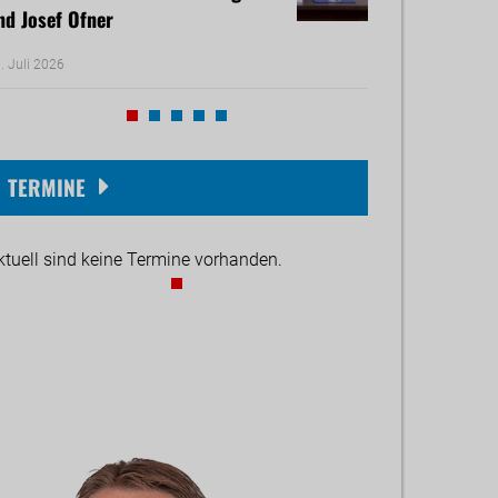
nd Josef Ofner
Michael Reiner 
. Juli 2026
17. Juni 2026
TERMINE
ktuell sind keine Termine vorhanden.