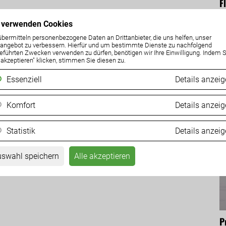
F
M
 verwenden Cookies
07
übermitteln personenbezogene Daten an Drittanbieter, die uns helfen, unser
ngebot zu verbessern. Hierfür und um bestimmte Dienste zu nachfolgend
eführten Zwecken verwenden zu dürfen, benötigen wir Ihre Einwilligung. Indem S
e akzeptieren" klicken, stimmen Sie diesen zu.
Essenziell
Details anzei
Komfort
Details anzei
Statistik
Details anzei
swahl speichern
Alle akzeptieren
P