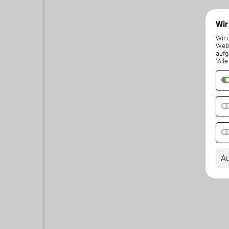
Wir
Wir 
Weba
aufg
"All
Au