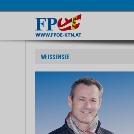
Navigatio
übersprin
WEISSENSEE