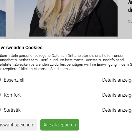
Ä
d
05
Gemeinderätin
 verwenden Cookies
Stefanie Pirker
übermitteln personenbezogene Daten an Drittanbieter, die uns helfen, unser
ngebot zu verbessern. Hierfür und um bestimmte Dienste zu nachfolgend
eführten Zwecken verwenden zu dürfen, benötigen wir Ihre Einwilligung. Indem S
e akzeptieren" klicken, stimmen Sie diesen zu.
Essenziell
Details anzei
Komfort
Details anzei
Statistik
Details anzei
swahl speichern
Alle akzeptieren
P