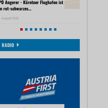
PÖ Angerer - Kärntner Flughafen ist
Freiheitliche B
in rot-schwarzes...
rasches Dürre-H
. August 2026
30. Juli 2026
RADIO