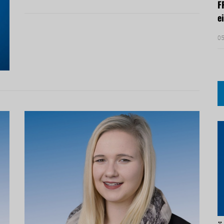
F
e
05