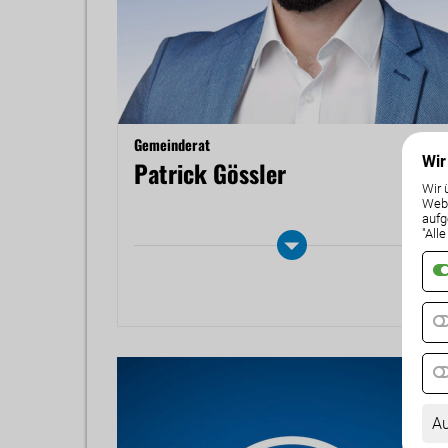
Gemeinderat
Wir
Patrick Gössler
Wir 
Weba
aufg
"All
Au