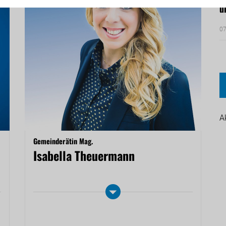
u
07
A
Gemeinderätin Mag.
Isabella Theuermann