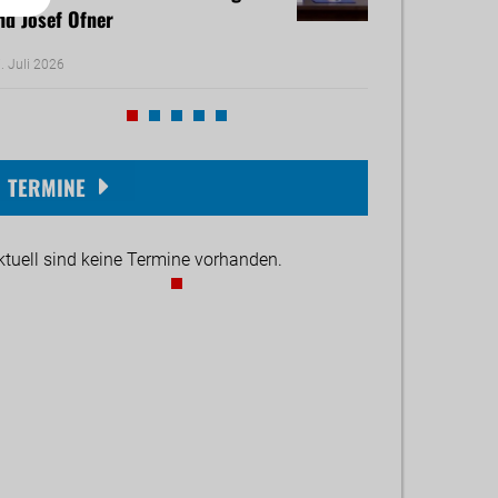
nd Josef Ofner
Michael Reiner 
. Juli 2026
17. Juni 2026
TERMINE
ktuell sind keine Termine vorhanden.