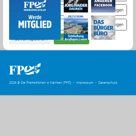
Komfort
Details anzeigen
Statistik
Details anzeigen
Auswahl speichern
Alle akzeptieren
2026 © Die Freiheitlichen in Kärnten (FPÖ) •
Impressum
•
Datenschutz