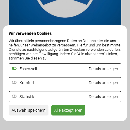
Wir verwenden Cookies
Wir übermitteln personenbezogene Daten an Drittanbieter, die uns
helfen, unser Webangebot zu verbessern. Hierfür und um bestimmte
Gemeinderat
Dienste zu nachfolgend aufgeführten Zwecken verwenden zu dürfen,
benötigen wir Ihre Einwilligung. Indem Sie "Alle akzeptieren" klicken,
Christian Woschitz
stimmen Sie diesen zu.
Ortsparteiobmann
Essenziell
Details anzeigen
Komfort
Details anzeigen
Gotschuchen 67
9173, St. Margareten im Rosental
Statistik
Details anzeigen
Mobil:
0664 - 4077330
E-Mail:
christian.woschitz@bks.at
Auswahl speichern
Alle akzeptieren