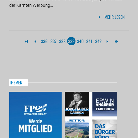
der Kärnten Werbung...
MEHR LESEN
336
337
338
339
340
341
342
THEMEN