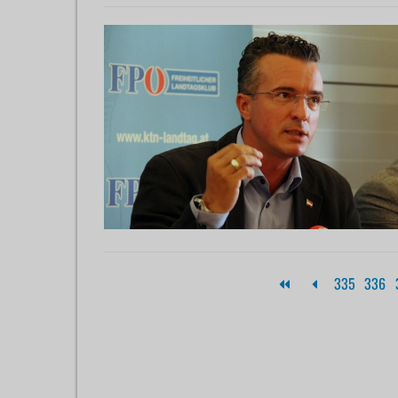
335
336