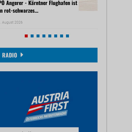
PÖ Angerer - Kärntner Flughafen ist
Freiheitliche B
in rot-schwarzes...
rasches Dürre-H
. August 2026
30. Juli 2026
RADIO