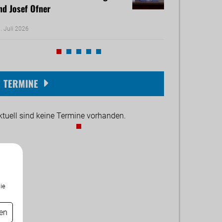
nd Josef Ofner
Michael Reiner 
. Juli 2026
17. Juni 2026
TERMINE
ktuell sind keine Termine vorhanden.
ie
gen