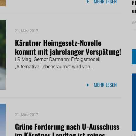
MEHR LESEN
F
e
05
21. März 2017
Kärntner Heimgesetz-Novelle
kommt mit jahrelanger Verspätung!
LR Mag. Gernot Darmann: Erfolgsmodell
„Alternative Lebensräume“ wird von...
MEHR LESEN
21. März 2017
Grüne Forderung nach U-Ausschuss
im Kärntner Landtag ist reines...