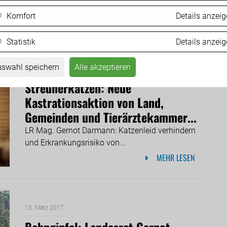
Komfort
Details anzei
MEHR LESEN
Statistik
Details anzei
swahl speichern
Alle akzeptieren
16. März 2017
Streunerkatzen: Neue
Kastrationsaktion von Land,
Gemeinden und Tierärztekammer...
LR Mag. Gernot Darmann: Katzenleid verhindern
und Erkrankungsrisiko von...
MEHR LESEN
15. März 2017
Bahngipfel: Landesrat Gernot