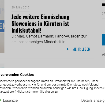
u
20. März 2017
07
Jede weitere Einmischung
Sloweniens in Kärnten ist
indiskutabel!
LR Mag. Gernot Darmann: Pahor-Ausagen zur
deutschsprachigen Minderheit in...
MEHR LESEN
A
18. März 2017
 verwenden Cookies
Riesenwirbel in Pflegeheimen wegen
übermitteln personenbezogene Daten an Drittanbieter, die uns helfen, unser
ngebot zu verbessern. Hierfür und um bestimmte Dienste zu nachfolgend
Sparkurs der Kärntner GKK!
eführten Zwecken verwenden zu dürfen, benötigen wir Ihre Einwilligung. Indem S
e akzeptieren" klicken, stimmen Sie diesen zu.
LR Mag. Gernot Darmann: Ungeklärter Konflikt,
wer Kosten für...
Essenziell
Details anzei