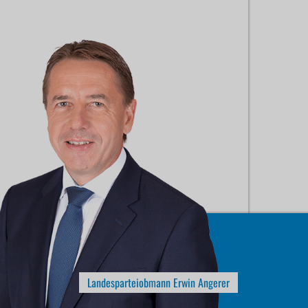
Landesparteiobmann Erwin Angerer