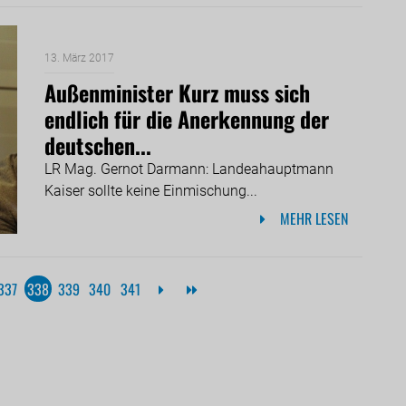
13. März 2017
Außenminister Kurz muss sich
endlich für die Anerkennung der
deutschen...
LR Mag. Gernot Darmann: Landeahauptmann
Kaiser sollte keine Einmischung...
MEHR LESEN
337
338
339
340
341