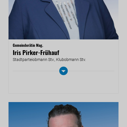
Gemeinderätin Mag.
Iris Pirker-Frühauf
Stadt­par­tei­ob­mann Stv., Klub­ob­mann Stv.