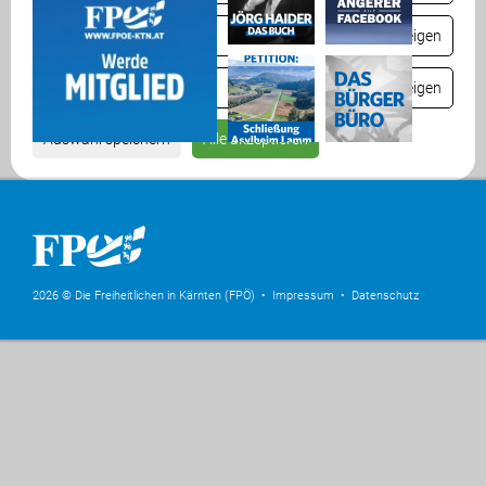
Komfort
Details anzeigen
Statistik
Details anzeigen
Auswahl speichern
Alle akzeptieren
2026 © Die Freiheitlichen in Kärnten (FPÖ) •
Impressum
•
Datenschutz