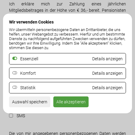
Ich erkläre mich zur Zahlung eines jährlichen
Mitgliedsbeitrages in der Höhe von € 36,- bereit. Pensionisten
bzw. Folgemitglieder im selben Haushalt € 18,-.
Wir verwenden Cookies
Wir übermitteln personenbezogene Daten an Drittanbieter, die uns
Ich ersuche um Aufnahme bei „Die Freiheitlichen in Kärnten –
helfen, unser Webangebot zu verbessern. Hierfür und um bestimmte
FPÖ” und bestätige durch meine Unterschrift, dass ich keiner
Dienste zu nachfolgend aufgeführten Zwecken verwenden zu dürfen,
anderen politischen Partei oder einer ihrer Gliederungen bzw.
benötigen wir Ihre Einwilligung. Indem Sie "Alle akzeptieren" klicken,
stimmen Sie diesen zu.
einer Wählergruppe, die nicht von der FPÖ unterstützt wird
angehöre.
Essenziell
Details anzeigen
Zusendung von Infomaterial per:
Komfort
Details anzeigen
Post
Statistik
Details anzeigen
E-Mail
Auswahl speichern
Alle akzeptieren
WhatsApp
SMS
Die von mir angegebenen personenbezogenen Daten werden