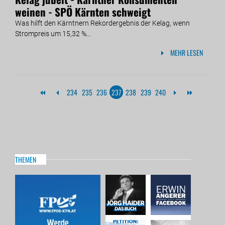
weinen - SPÖ Kärnten schweigt
Was hilft den Kärntnern Rekordergebnis der Kelag, wenn
Strompreis um 15,32 %...
MEHR LESEN
234
235
236
237
238
239
240
THEMEN