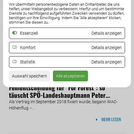
Wir übermitteln personenbezogene Daten an Drittanbieter, die uns
helfen, unser Webangebot zu verbessern. Hierfür und um bestimmte
Dienste zu nachfolgend aufgeführten Zwecken verwenden zu dürfen,
benötigen wir Ihre Einwilligung. Indem Sie "Alle akzeptieren" klicken,
stimmen Sie diesen zu.
Essenziell
Details anzeigen
Komfort
Details anzeigen
Statistik
Details anzeigen
Auswahl speichern
Alle akzeptieren
06. September 2019
Fehlentscheidung für ''For Forest'': so
täuscht SPÖ-Landeshauptmann Peter...
Als Vertrag im September 2018 fixiert wurde, begann WAC-
Höhenflug –...
MEHR LESEN