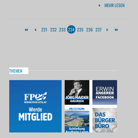
MEHR LESEN
231
232
233
234
235
236
237
THEMEN