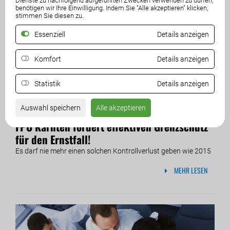
Dienste zu nachfolgend aufgeführten Zwecken verwenden zu dürfen,
benötigen wir Ihre Einwilligung. Indem Sie "Alle akzeptieren" klicken,
stimmen Sie diesen zu.
Essenziell
Details anzeigen
Komfort
Details anzeigen
Statistik
Details anzeigen
Auswahl speichern
Alle akzeptieren
25. September 2019
FPÖ Kärnten fordert effektiven Grenzschutz
für den Ernstfall!
Es darf nie mehr einen solchen Kontrollverlust geben wie 2015
MEHR LESEN