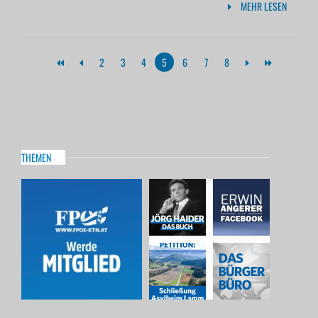
MEHR LESEN
2
3
4
5
6
7
8
THEMEN