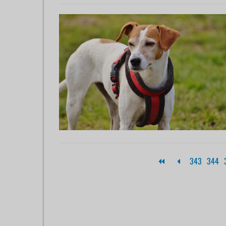
343
344