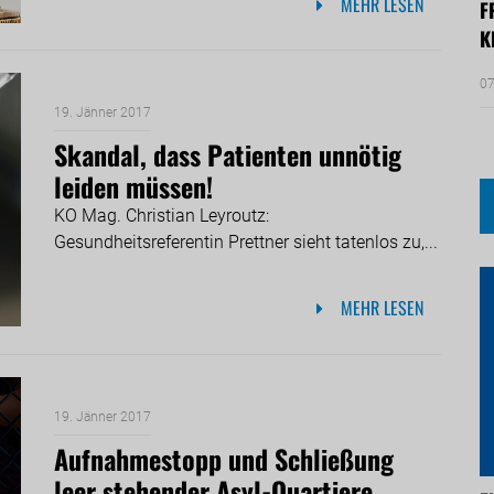
MEHR LESEN
F
K
07
19. Jänner 2017
Skandal, dass Patienten unnötig
leiden müssen!
KO Mag. Christian Leyroutz:
Gesundheitsreferentin Prettner sieht tatenlos zu,...
MEHR LESEN
19. Jänner 2017
Aufnahmestopp und Schließung
leer stehender Asyl-Quartiere