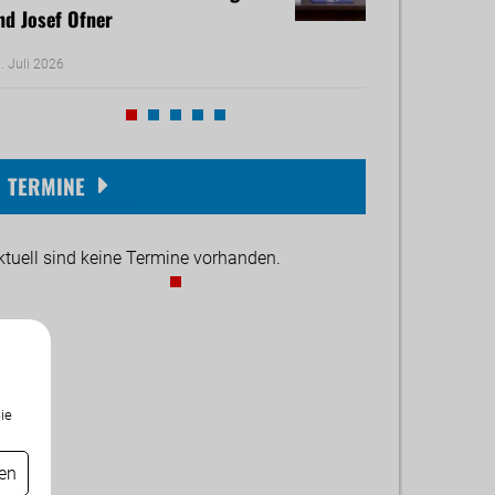
nd Josef Ofner
Michael Reiner 
. Juli 2026
17. Juni 2026
TERMINE
ktuell sind keine Termine vorhanden.
ie
gen