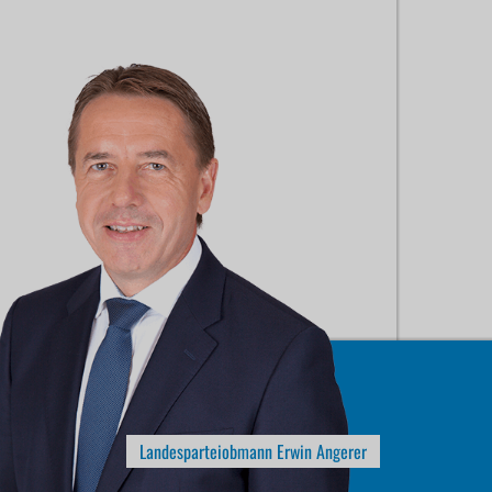
Landesparteiobmann Erwin Angerer