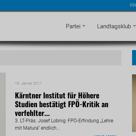
FP
n
gen
Partei
Landtagsklub
19. Jänner 2017
Kärntner Institut für Höhere
Studien bestätigt FPÖ-Kritik an
verfehlter...
3. LT-Präs. Josef Lobnig: FPÖ-Erfindung „Lehre
mit Matura“ endlich...