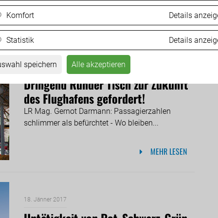
Komfort
Details anzei
MEHR LESEN
Statistik
Details anzei
swahl speichern
Alle akzeptieren
18. Jänner 2017
Dringend Runder Tisch zur Zukunft
des Flughafens gefordert!
LR Mag. Gernot Darmann: Passagierzahlen
schlimmer als befürchtet - Wo bleiben...
MEHR LESEN
18. Jänner 2017
Untätigkeit von Rot-Schwarz-Grün