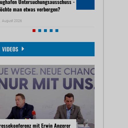
lughafen Untersuchungsausschuss -
Ärztemangel - 
öchte man etwas verbergen?
droht
. August 2026
05. August 2026
VIDEOS
ressekonferenz mit Erwin Angerer
Pressekonferenz