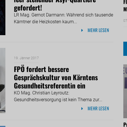
F
gefordert!
M
LR Mag. Gernot Darmann: Während sich tausende
07
Kärntner die Heizkosten kaum...
MEHR LESEN
19. Jänner 2017
FPÖ fordert bessere
Gesprächskultur von Kärntens
Gesundheitsreferentin ein
KO Mag. Christian Leyroutz:
Gesundheitsversorgung ist kein Thema zur...
MEHR LESEN
P