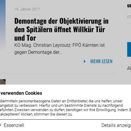
u
19. Jänner 2017
07
Demontage der Objektivierung in
den Spitälern öffnet Willkür Tür
und Tor
KO Mag. Christian Leyroutz: FPÖ Kärnten ist
gegen Demontage der...
MEHR LESEN
A
18. Jänner 2017
 verwenden Cookies
Landesrat Rolf Holub hat Problem
übermitteln personenbezogene Daten an Drittanbieter, die uns helfen, unser
ngebot zu verbessern. Hierfür und um bestimmte Dienste zu nachfolgend
der Fischer nicht erkannt!
eführten Zwecken verwenden zu dürfen, benötigen wir Ihre Einwilligung. Indem S
e akzeptieren" klicken, stimmen Sie diesen zu.
KO Mag. Christian Leyroutz: Mit „Zelt-Zonen“ ist
keinem Fischer gedient
Essenziell
Details anzei