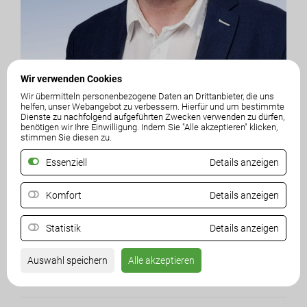
Wir verwenden Cookies
Wir übermitteln personenbezogene Daten an Drittanbieter, die uns
helfen, unser Webangebot zu verbessern. Hierfür und um bestimmte
Gemeinderat
Dienste zu nachfolgend aufgeführten Zwecken verwenden zu dürfen,
benötigen wir Ihre Einwilligung. Indem Sie "Alle akzeptieren" klicken,
Harald Riegler
stimmen Sie diesen zu.
Ortsparteiobmann
Essenziell
Details anzeigen
Komfort
Details anzeigen
Lamprechtsberg 11/2
9472 Ettendorf
Statistik
Details anzeigen
Mobil:
0676 - 5825591
E-Mail:
haraldriegler@gmx.at
Auswahl speichern
Alle akzeptieren