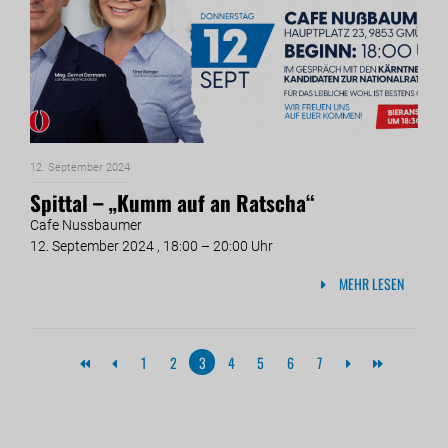
12. September 2024
Spittal – „Kumm auf an Ratscha“
Cafe Nussbaumer
12. September 2024 , 18:00 – 20:00 Uhr
MEHR LESEN
1
2
3
4
5
6
7