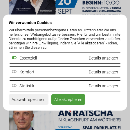
Wir verwenden Cookies
Wir übermitteln personenbezogene Daten an Drittanbieter, die uns
helfen, unser Webangebot zu verbessern. Hierfür und um bestimmte
20. September 2024
Dienste zu nachfolgend aufgeführten Zwecken verwenden zu dürfen,
benötigen wir Ihre Einwilligung. Indem Sie "Alle akzeptieren" klicken,
Klagenfurt Land – „Kumm auf an Ratscha“
stimmen Sie diesen zu.
Fleischerei Markowitz
Essenziell
Details anzeigen
20. September 2024 , 10:00 – 12:00 Uhr
MEHR LESEN
Komfort
Details anzeigen
Statistik
Details anzeigen
Auswahl speichern
Alle akzeptieren