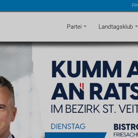
FP
n
gen
Partei
Landtagsklub