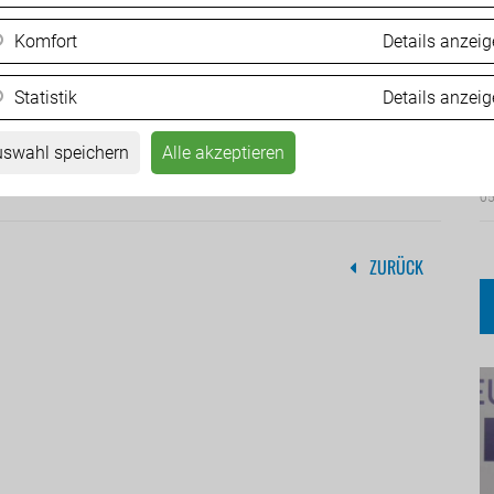
Komfort
Details anzei
Statistik
Details anzei
Ä
d
swahl speichern
Alle akzeptieren
05
ZURÜCK