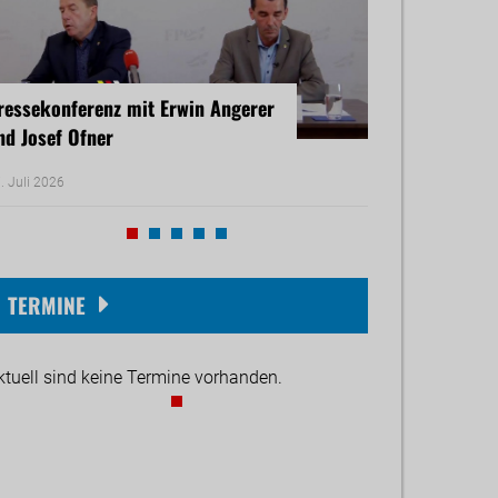
ressekonferenz mit Erwin Angerer
Pressekonferenz
nd Josef Ofner
Michael Reiner 
. Juli 2026
17. Juni 2026
TERMINE
ktuell sind keine Termine vorhanden.