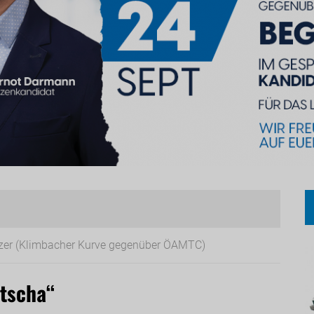
itzer (Klimbacher Kurve gegenüber ÖAMTC)
atscha“