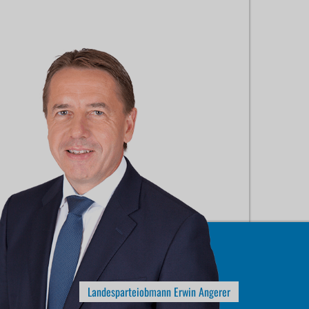
Landesparteiobmann Erwin Angerer