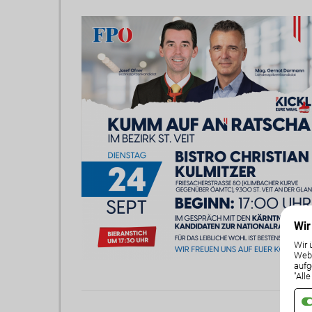
Wir
Wir 
Weba
aufg
"All