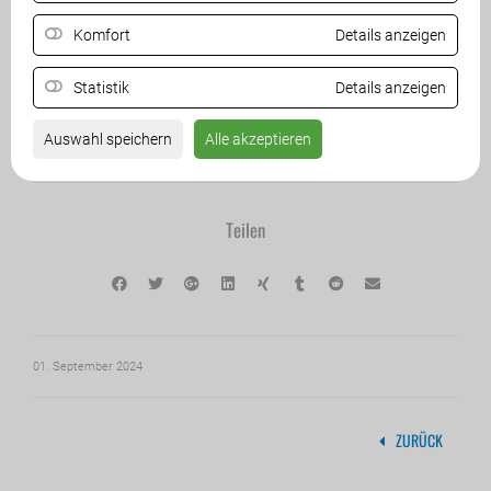
Komfort
Details anzeigen
Statistik
Details anzeigen
Weitere Infos auch auf
Auswahl speichern
Alle akzeptieren
Teilen
01. September 2024
ZURÜCK