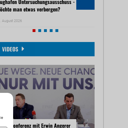
lughafen Untersuchungsausschuss -
Ärztemangel - 
öchte man etwas verbergen?
droht
. August 2026
05. August 2026
VIDEOS
ie
ressekonferenz mit Erwin Angerer
Pressekonferenz