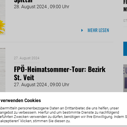
F
28. August 2024 , 09:00 Uhr
M
07
MEHR LESEN
27. August 2024
FPÖ-Heimatsommer-Tour: Bezirk
St. Veit
27. August 2024 , 09:00 Uhr
 verwenden Cookies
MEHR LESEN
übermitteln personenbezogene Daten an Drittanbieter, die uns helfen, unser
ngebot zu verbessern. Hierfür und um bestimmte Dienste zu nachfolgend
eführten Zwecken verwenden zu dürfen, benötigen wir Ihre Einwilligung. Indem S
e akzeptieren" klicken, stimmen Sie diesen zu.
P