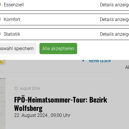
u
Essenziell
Details anzei
26. August 2024
07
FPÖ-Heimatsommer-Tour: Bezirk
Komfort
Details anzei
Feldkirchen
Statistik
Details anzei
26. August 2024 , 09:00 Uhr
swahl speichern
Alle akzeptieren
MEHR LESEN
A
22. August 2024
FPÖ-Heimatsommer-Tour: Bezirk
Wolfsberg
22. August 2024 , 09:00 Uhr