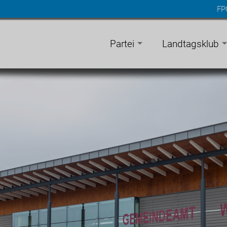
FP
n
gen
Partei
Landtagsklub