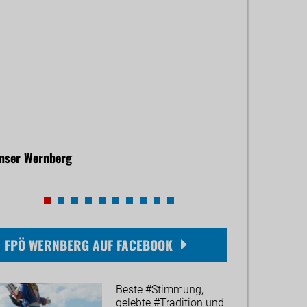
nser Wernberg
Gemeindeausga
. Juni 2026
01. Jänner 2026
FPÖ WERNBERG AUF FACEBOOK
Beste #Stimmung,
gelebte #Tradition und