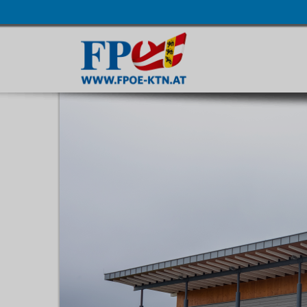
Navigatio
übersprin