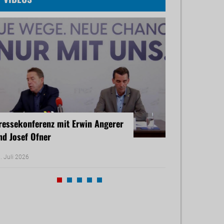
ressekonferenz mit Erwin Angerer
Pressekonferenz
nd Josef Ofner
Michael Reiner 
. Juli 2026
17. Juni 2026