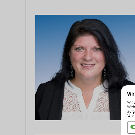
Wir
Wir 
Weba
aufg
"All