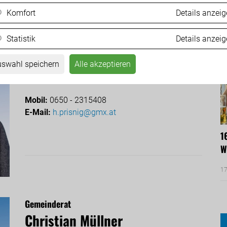
Gemeinderat
Komfort
Details anzei
Harald Prisnig
Statistik
Details anzei
Obmann des Auschusses zur Kontrolle der
Gebarung; Mitglied im Ausschuss für
Planungsangelegenheiten
swahl speichern
Alle akzeptieren
Mobil:
0650 - 2315408
E-Mail:
h.prisnig@gmx.at
1
W
17
Gemeinderat
Christian Müllner