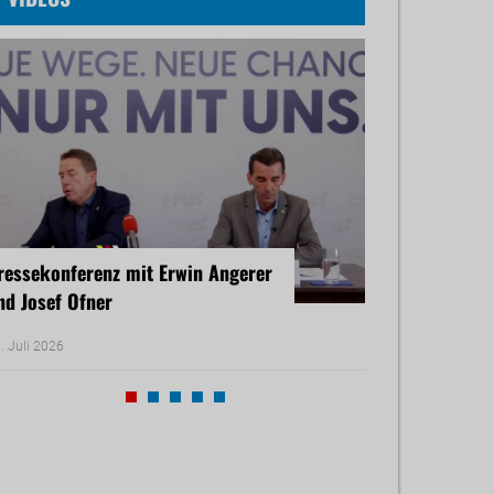
ressekonferenz mit Erwin Angerer
Pressekonferenz
nd Josef Ofner
Michael Reiner 
. Juli 2026
17. Juni 2026