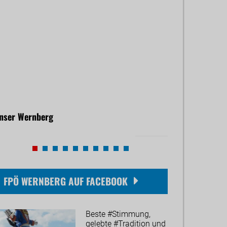
nser Wernberg
Gemeindeausga
. Juni 2026
01. Jänner 2026
FPÖ WERNBERG AUF FACEBOOK
Beste #Stimmung,
gelebte #Tradition und