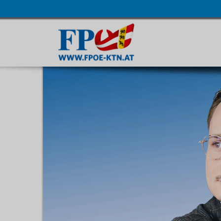
Navigatio
übersprin