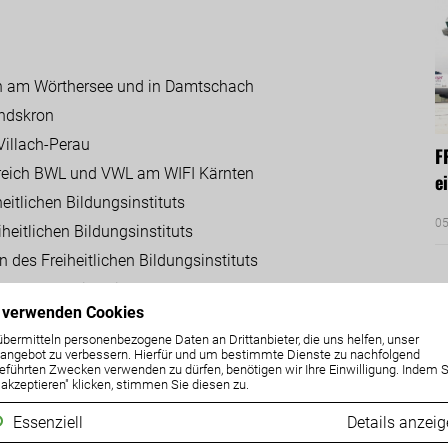
ch am Wörthersee und in Damtschach
andskron
Villach-Perau
F
ereich BWL und VWL am WIFI Kärnten
e
itlichen Bildungsinstituts
05
eitlichen Bildungsinstituts
des Freiheitlichen Bildungsinstituts
e an der Universität Klagenfurt
 verwenden Cookies
übermitteln personenbezogene Daten an Drittanbieter, die uns helfen, unser
ngebot zu verbessern. Hierfür und um bestimmte Dienste zu nachfolgend
eführten Zwecken verwenden zu dürfen, benötigen wir Ihre Einwilligung. Indem S
A
e akzeptieren" klicken, stimmen Sie diesen zu.
chmann im Hotel Hochschober auf der Turracher Höhe
Essenziell
Details anzei