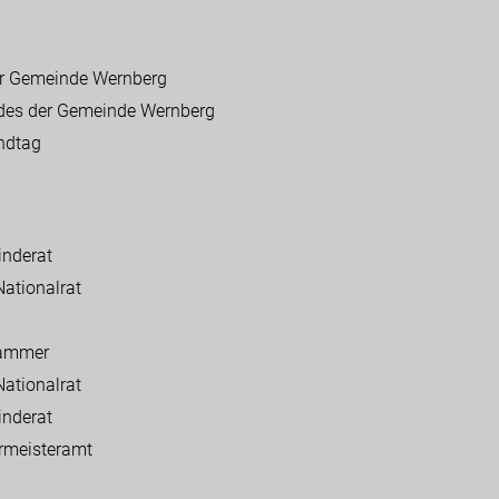
der Gemeinde Wernberg
ndes der Gemeinde Wernberg
ndtag
inderat
Nationalrat
rkammer
Nationalrat
inderat
ermeisteramt