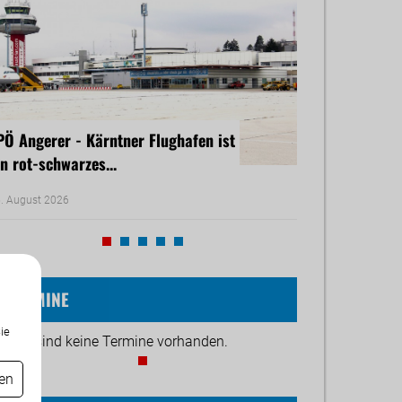
PÖ Angerer - Kärntner Flughafen ist
Freiheitliche B
in rot-schwarzes...
rasches Dürre-H
. August 2026
30. Juli 2026
TERMINE
ie
ktuell sind keine Termine vorhanden.
gen