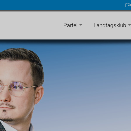
FP
n
gen
Partei
Landtagsklub