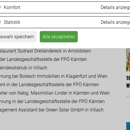
reichischen Bundesheer
Komfort
Details anzei
ndhotel Marienhof in Velden am Wörthersee
l Post in Ischgl
Statistik
Details anzei
i Fischspezialitäten Mattersdorfer in Wernberg
und VIP-Service bei Leon Service & Security
swahl speichern
Alle akzeptieren
 V-Club in Villach
taurant Südrast Dreiländereck in Arnoldstein
n der Landesgeschäftsstelle der FPÖ Kärnten
inderatsklub in Villach
hrung bei Bolesch Immobilien in Klagenfurt und Wien
1
W
nt in der Landesgeschäftsstelle der FPÖ Kärnten
iter von Nabg. Maximilian Linder in Kärnten und Wien
17
hrung in der Landesgeschäftsstelle der FPÖ Kärnten
gement Assistant bei Green Solar GmbH in Villach