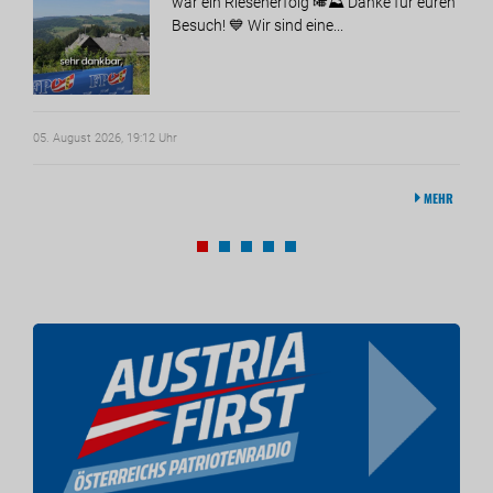
war ein Riesenerfolg 🎺⛰️ Danke für euren
Besuch! 💙 Wir sind eine...
05. August 2026, 19:12 Uhr
05. A