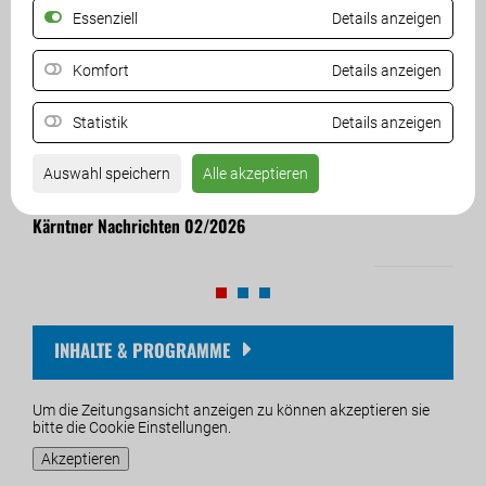
Essenziell
Details anzeigen
Komfort
Details anzeigen
Statistik
Details anzeigen
Auswahl speichern
Alle akzeptieren
Kärntner Nachrichten 02/2026
Kärn
13. Juli 2026
01. M
INHALTE & PROGRAMME
Um die Zeitungsansicht anzeigen zu können akzeptieren sie
bitte die Cookie Einstellungen.
Akzeptieren