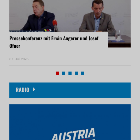
Pressekonferenz mit Erwin Angerer und Josef
Pres
Ofner
Rein
07. Juli 2026
17. Ju
RADIO