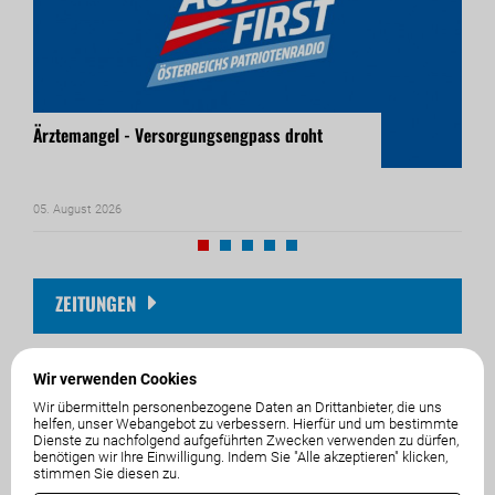
Ärztemangel - Versorgungsengpass droht
Frei
05. August 2026
04. A
ZEITUNGEN
Um die Zeitungsansicht anzeigen zu können akzeptieren sie
Wir verwenden Cookies
bitte die Cookie Einstellungen.
Wir übermitteln personenbezogene Daten an Drittanbieter, die uns
Akzeptieren
helfen, unser Webangebot zu verbessern. Hierfür und um bestimmte
Dienste zu nachfolgend aufgeführten Zwecken verwenden zu dürfen,
benötigen wir Ihre Einwilligung. Indem Sie "Alle akzeptieren" klicken,
stimmen Sie diesen zu.