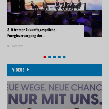
3. Kärntner Zukunftsgespräche -
Buch
Energieversorgung der...
Unte
09. April 2026
26. M
VIDEOS