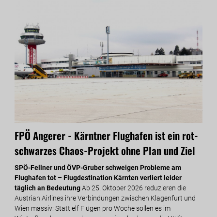
FPÖ Angerer - Kärntner Flughafen ist ein rot-
Fre
schwarzes Chaos-Projekt ohne Plan und Ziel
Dür
SPÖ-Fellner und ÖVP-Gruber schweigen Probleme am
LK-V
Flughafen tot – Flugdestination Kärnten verliert leider
Troc
täglich an Bedeutung
Ab 25. Oktober 2026 reduzieren die
jetz
Austrian Airlines ihre Verbindungen zwischen Klagenfurt und
bloß
Wien massiv: Statt elf Flügen pro Woche sollen es im
ford