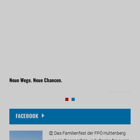
Neue Wege. Neue Chancen.
Heim
20. April 2026
09. M
FACEBOOK
👏 Das Familienfest der FPÖ Hüttenberg