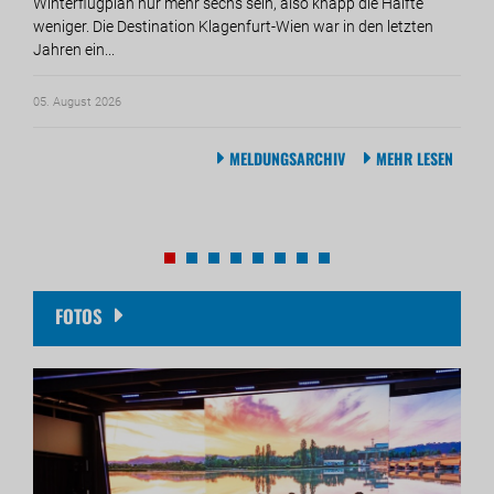
Winterflugplan nur mehr sechs sein, also knapp die Hälfte
Mart
weniger. Die Destination Klagenfurt-Wien war in den letzten
die 
Jahren ein...
auße
05. August 2026
30. Ju
MELDUNGSARCHIV
MEHR LESEN
FOTOS