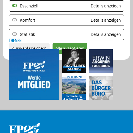
Essenziell
Details anzeigen
ZURÜCK
Komfort
Details anzeigen
Statistik
Details anzeigen
THEMEN
Auswahl speichern
Alle akzeptieren