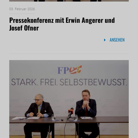
03. Februar 2026
Pressekonferenz mit Erwin Angerer und
Josef Ofner
ANSEHEN