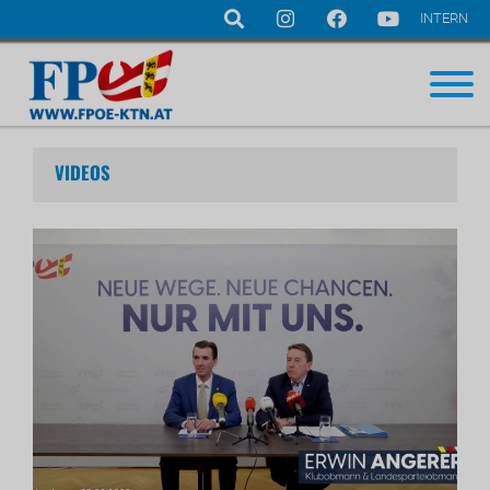
INTERN
Navigation
überspringen
VIDEOS