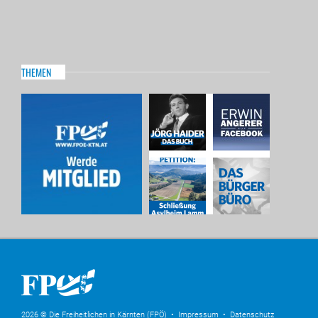
THEMEN
2026 © Die Freiheitlichen in Kärnten (FPÖ) •
Impressum
•
Datenschutz