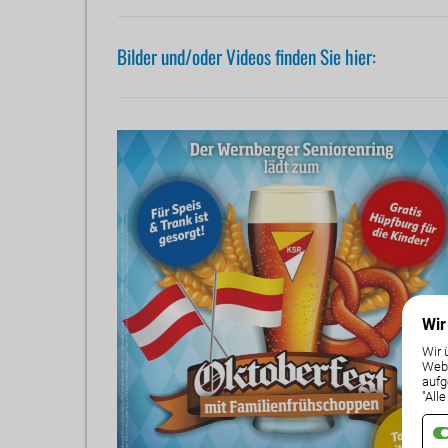
Bilder und/oder Videos finden Sie hier:
Wir
Wir 
Weba
aufg
"All