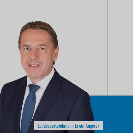
Landesparteiobmann Erwin Angerer