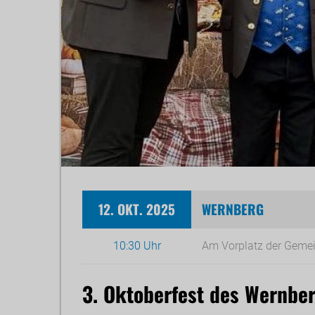
12. OKT. 2025
WERNBERG
10:30 Uhr
Am Vorplatz der Geme
3. Oktoberfest des Wernbe