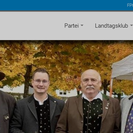
FP
n
gen
Partei
Landtagsklub