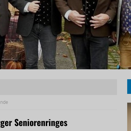
inde
rger Seniorenringes