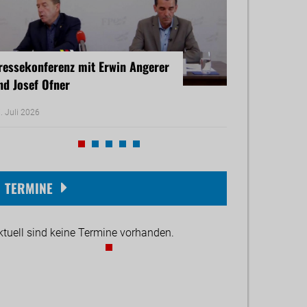
ressekonferenz mit Erwin Angerer
Pressekonferenz
nd Josef Ofner
Michael Reiner 
. Juli 2026
17. Juni 2026
TERMINE
ktuell sind keine Termine vorhanden.