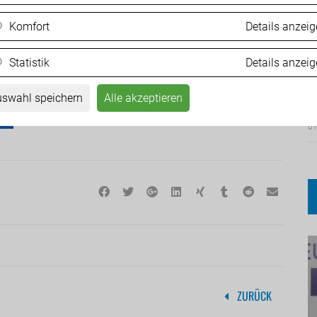
Komfort
Details anzei
Statistik
Details anzei
F
M
swahl speichern
Alle akzeptieren
07
ZURÜCK