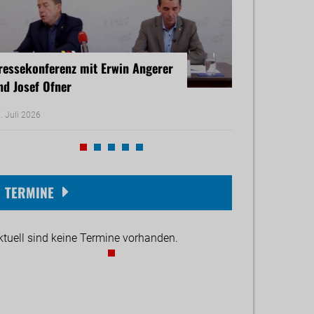
ressekonferenz mit Erwin Angerer
Pressekonferenz
nd Josef Ofner
Michael Reiner 
. Juli 2026
17. Juni 2026
TERMINE
ktuell sind keine Termine vorhanden.