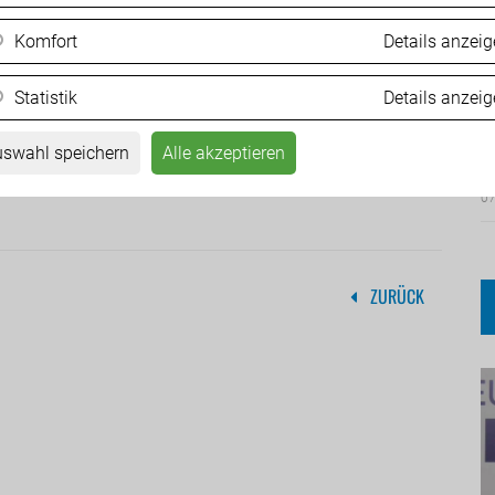
Komfort
Details anzei
Statistik
Details anzei
F
M
swahl speichern
Alle akzeptieren
07
ZURÜCK