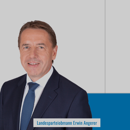
Landesparteiobmann Erwin Angerer