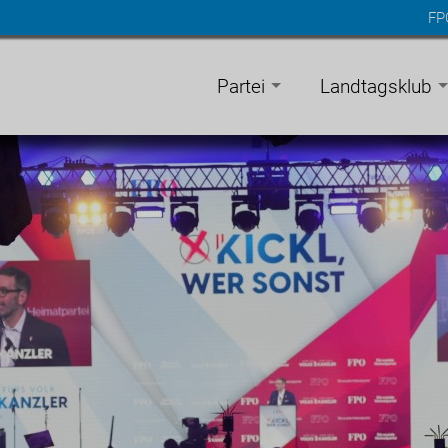
FP
n
gen
Partei
Landtagsklub