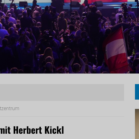
itzentrum
mit Herbert Kickl