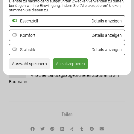
Dienste zu nachfolgend aufgeführten Zwecken verwenden zu dürfen,
benötigen wir Ihre Einwilligung. Indem Sie "Alle akzeptieren" klicken,
stimmen Sie diesen zu.
Essenziell
Details anzeigen
Komfort
Details anzeigen
Statistik
Details anzeigen
uchpräsentation mit Bestseller Autor Gerald Grosz,
Auswahl speichern
Alle akzeptieren
B
Landesparteiobmann Erwin Angerer und dem
Villacher Landtagsabgeordneten Stadtrat Erwin
Baumann.
Teilen