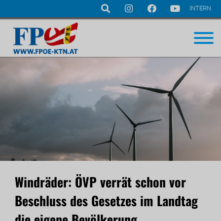
INTERN
Navigation
überspringen
Windräder: ÖVP verrät schon vor
Beschluss des Gesetzes im Landtag
die eigene Bevölkerung