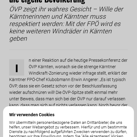
ÖVP zeigt ihr wahres Gesicht – Wille der
Kärntnerinnen und Kärntner muss
respektiert werden: Mit der FPÖ wird es
keine weiteren Windräder in Kärnten
geben
n einer Reaktion auf die heutige Pressekonferenz der
I
ÖVP Kärnten, wonach sie die strenge Kärntner
Windkraft-Zonierung wieder infrage stellt, erklärt der
Kärntner FPÖ-Chef Klubobmann Erwin Angerer: „Es ist typisch
ÖVP, dass sie ein Gesetz schon vor der Beschlussfassung
wieder aufschnüren will! Die ÖVP-Spitze stellt einmal mehr
unter Beweis, dass man sich bei der ÖVP nur darauf verlassen
kann, dass man sich auf nichts verlassen kann. Noch bevor der
Beschluss des Gesetzes im Landtag erfolgt ist, verrät die ÖVP
Wir verwenden Cookies
die Kärntner Bevölkerung und zeigt damit ihr wahres Gesicht.
Wir übermitteln personenbezogene Daten an Drittanbieter, die uns
Das ist ein weiterer Ausdruck der Ignoranz einer
helfen, unser Webangebot zu verbessern. Hierfür und um bestimmte
demokratischen Entscheidung!“
Dienste zu nachfolgend aufgeführten Zwecken verwenden zu dürfen,
benötigen wir Ihre Einwilligung. Indem Sie "Alle akzeptieren" klicken,