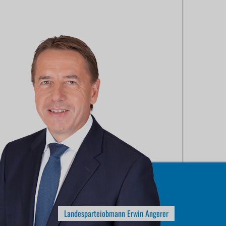
Landesparteiobmann Erwin Angerer