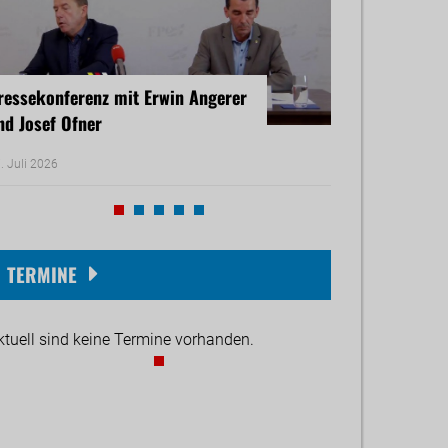
ressekonferenz mit Erwin Angerer
Pressekonferenz
nd Josef Ofner
Michael Reiner 
. Juli 2026
17. Juni 2026
TERMINE
ktuell sind keine Termine vorhanden.