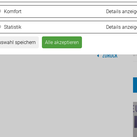
Komfort
Details anzei
Statistik
Details anzei
F
M
swahl speichern
Alle akzeptieren
ZURÜCK
07