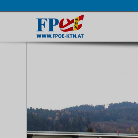
Navigatio
übersprin