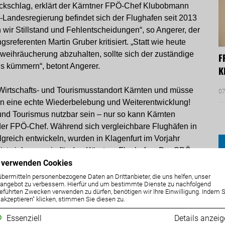
ückschlag, erklärt der Kärntner FPÖ-Chef Klubobmann
Landesregierung befindet sich der Flughafen seit 2013
en wir Stillstand und Fehlentscheidungen“, so Angerer, der
ngsreferenten
Martin Gruber kritisiert
. „Statt wie heute
weihräucherung abzuhalten, sollte sich der zuständige
F
ns kümmern“, betont Angerer.
K
 Wirtschafts- und Tourismusstandort Kärnten und müsse
07
en eine echte Wiederbelebung und Weiterentwicklung!
 und Tourismus nutzbar sein – nur so kann Kärnten
t der FPÖ-Chef. Während sich vergleichbare Flughäfen in
lgreich entwickeln, wurden in Klagenfurt im Vorjahr
 ist viel zu wenig für den Kärntner Flughafen. Der SPÖ-
 verwenden Cookies
echten Neustart“, so Angerer.
übermitteln personenbezogene Daten an Drittanbieter, die uns helfen, unser
ngebot zu verbessern. Hierfür und um bestimmte Dienste zu nachfolgend
 Verantwortung für die Zustände am Flughafen tragen.
eführten Zwecken verwenden zu dürfen, benötigen wir Ihre Einwilligung. Indem S
en Flughafen immer am Landtag vorbei getroffen.
e akzeptieren" klicken, stimmen Sie diesen zu.
Essenziell
Details anzei