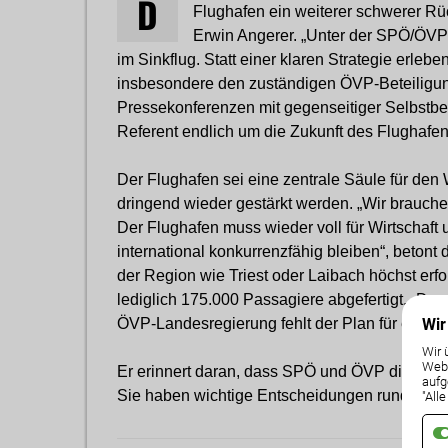
D
Flughafen ein weiterer schwerer R
Erwin Angerer. „Unter der SPÖ/ÖVP-
im Sinkflug. Statt einer klaren Strategie erleb
insbesondere den zuständigen ÖVP-Beteiligu
Pressekonferenzen mit gegenseitiger Selbstbe
Referent endlich um die Zukunft des Flughafe
Der Flughafen sei eine zentrale Säule für den
dringend wieder gestärkt werden. „Wir brauch
Der Flughafen muss wieder voll für Wirtschaft
international konkurrenzfähig bleiben“, beton
der Region wie
Triest
oder
Laibach
höchst erfo
lediglich 175.000 Passagiere abgefertigt. „Das
Wir
ÖVP-Landesregierung fehlt der Plan für einen 
Wir 
Weba
Er erinnert daran, dass SPÖ und ÖVP die volle
aufg
Sie haben wichtige Entscheidungen rund um d
"All