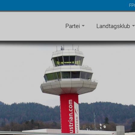
FP
n
gen
Partei
Landtagsklub