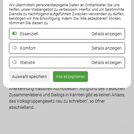
Wir übermitteln personenbezogene Daten an Drittanbieter, die uns
gefällt, dass dieses Recht selbstverständlich auch der FPÖ als
helfen, unser Webangebot zu verbessern. Hierfür und um bestimmte
stimmenstärkste Fraktion im Land zufällt. Die Sichtweise des
Dienste zu nachfolgend aufgeführten Zwecken verwenden zu dürfen,
benötigen wir Ihre Einwilligung. Indem Sie "Alle akzeptieren" klicken,
„rasenden Rudi“, dass demnach das geltende Gesetz
stimmen Sie diesen zu.
abgeschafft und durch ein neues ersetzt werden sollte, zeigt
sein fehlgeleitetes demokratisches Verständnis“, hält Ofner
Essenziell
Details anzeigen
fest.
Komfort
Details anzeigen
„Die unaufhörlichen Sticheleien von Rudi Vouk sind einem
friedlichen Zusammenleben nicht dienlich. Die
Statistik
Details anzeigen
slowenischsprachige Minderheit in Kärnten zählt zu den
meistgeförderten Volksgruppen in Europa. Im Gegensatz dazu
hat Slowenien bei der Minderheit der deutschsprachigen
Auswahl speichern
Alle akzeptieren
Bevölkerung sowohl fördertechnisch als auch im Bezug auf die
Anerkennung massiven Aufholbedarf. Aufgrund des friedlichen
Zusammenlebens und Dialogs in Kärnten gibt es keinen Anlass,
das Volksgruppengesetz neu zu schreiben“, so Ofner
abschließend.