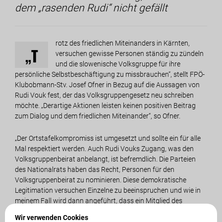
dem „rasenden Rudi“ nicht gefällt
rotz des friedlichen Miteinanders in Kärnten,
„T
versuchen gewisse Personen ständig zu zündeln
und die slowenische Volksgruppe für ihre
persönliche Selbstbeschäftigung zu missbrauchen“, stellt FPÖ-
Klubobmann-Stv. Josef Ofner in Bezug auf die Aussagen von
Rudi Vouk fest, der das Volksgruppengesetz neu schreiben
möchte. „Derartige Aktionen leisten keinen positiven Beitrag
zum Dialog und dem friedlichen Miteinander“, so Ofner.
„Der Ortstafelkompromiss ist umgesetzt und sollte ein für alle
Mal respektiert werden. Auch Rudi Vouks Zugang, was den
Volksgruppenbeirat anbelangt, ist befremdlich. Die Parteien
des Nationalrats haben das Recht, Personen für den
Volksgruppenbeirat zu nominieren. Diese demokratische
Legitimation versuchen Einzelne zu beeinspruchen und wie in
meinem Fall wird dann angeführt, dass ein Mitglied des
Kärntner Abwehrkämpferbundes nicht gleichzeitig im
Wir verwenden Cookies
Volksgruppenbeirat sein soll, nur weil es dem Herrn Vouk nicht