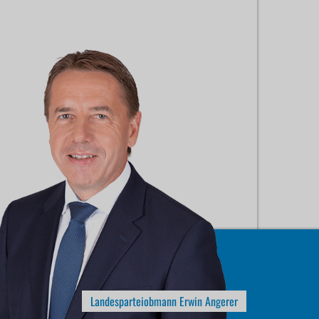
Landesparteiobmann Erwin Angerer