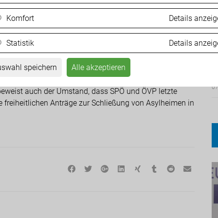
SPÖ, Neos und Grüne verhindern das“, kritisiert Angerer.
Komfort
Details anzei
 aufgeklärt werden müssen. „Die Vertuschung durch den
Statistik
Details anzei
Niemand weiß, was rund um den syrischen Terroristen
F
 Kärntner Landesregierung müsste sich für die
M
swahl speichern
Alle akzeptieren
und sofort lückenlose Aufklärung vom unfähigen ÖVP-
tssprecher. „Aber SPÖ und ÖVP ist die Sicherheit der
07
 beweist auch der Umstand, dass SPÖ und ÖVP letzte
freiheitlichen Anträge zur Schließung von Asylheimen in