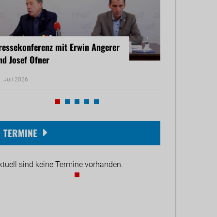
ressekonferenz mit Erwin Angerer
Pressekonferenz
nd Josef Ofner
Michael Reiner 
. Juli 2026
17. Juni 2026
TERMINE
ktuell sind keine Termine vorhanden.