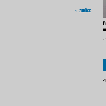
ZURÜCK
P
u
07
A