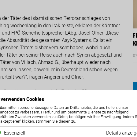
 der Täter des islamistischen Terroranschlages von
ag wochenlang in den Irak reiste, erklären der Kärntner
und FPÖ-Sicherheitssprecher LAbg. Josef Ofner: „Diese
F
 die Absurdität des gesamten Asyl-Systems. Es ist ein
K
syrischen Täters bisher vertuscht haben, wobei auch
er Täter bei seiner Reise auch nach Syrien abgesetzt und
07
 Täter von Villach, Ahmad G., überhaupt wieder nach
inreisen lassen, obwohl er in Deutschland schon wegen
rteilt war?“, fragen Angerer und Ofner.
en Grundlagen geben und ein Ende des Diktates von
e absolute Gefahr für unser Land und unsere Bevölkerung
 verwenden Cookies
chiebestopps für syrische Straftäter durch den
übermitteln personenbezogene Daten an Drittanbieter, die uns helfen, unser
ngebot zu verbessern. Hierfür und um bestimmte Dienste zu nachfolgend
nert. „Österreich lässt sich in der Asylpolitik auf der
eführten Zwecken verwenden zu dürfen, benötigen wir Ihre Einwilligung. Indem S
 Partei ändern und wird dafür an den Pranger gestellt –
e akzeptieren" klicken, stimmen Sie diesen zu.
ylanten und illegale Migranten berichtet wird und die
Essenziell
Details anzei
lierten Massenzuwanderung immer mehr gefährdet ist! Wir