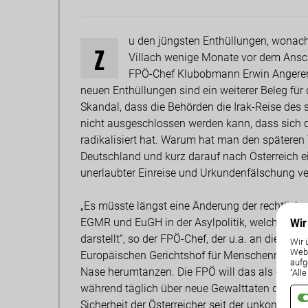
u den jüngsten Enthüllungen, wonach
Z
Villach wenige Monate vor dem Anschl
FPÖ-Chef Klubobmann Erwin Angerer 
neuen Enthüllungen sind ein weiterer Beleg für
Skandal, dass die Behörden die Irak-Reise des 
nicht ausgeschlossen werden kann, dass sich d
radikalisiert hat. Warum hat man den späteren
Deutschland und kurz darauf nach Österreich e
unerlaubter Einreise und Urkundenfälschung veru
„Es müsste längst eine Änderung der rechtlich
EGMR und EuGH in der Asylpolitik, welches ein
Wir
darstellt“, so der FPÖ-Chef, der u.a. an die Abs
Wir 
Weba
Europäischen Gerichtshof für Menschenrechte erin
aufg
Nase herumtanzen. Die FPÖ will das als einzige
"All
während täglich über neue Gewalttaten durch As
Sicherheit der Österreicher seit der unkontrol