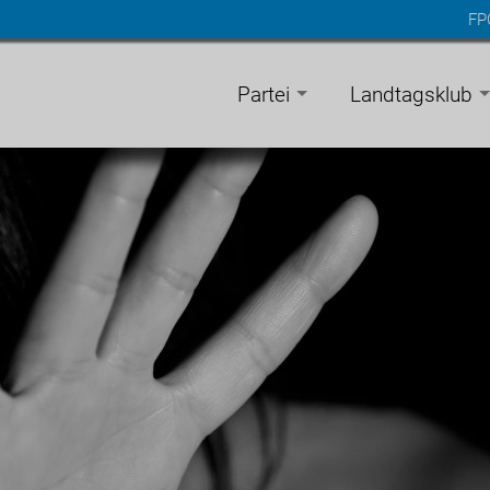
FP
n
gen
Partei
Landtagsklub