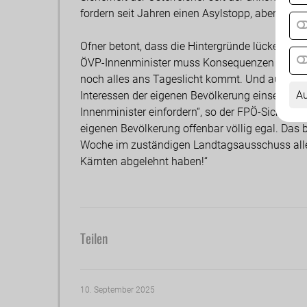
fordern seit Jahren einen Asylstopp, aber ÖVP, 
Ofner betont, dass die Hintergründe lückenlos
ÖVP-Innenminister muss Konsequenzen haben. 
noch alles ans Tageslicht kommt. Und auch die
Au
Interessen der eigenen Bevölkerung einsetzen 
Innenminister einfordern“, so der FPÖ-Sicherhei
eigenen Bevölkerung offenbar völlig egal. Das
Woche im zuständigen Landtagsausschuss alle 
Kärnten abgelehnt haben!“
Teilen
10. September 2025