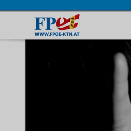
Navigatio
übersprin