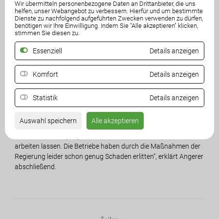
Wir übermitteln personenbezogene Daten an Drittanbieter, die uns
helfen, unser Webangebot zu verbessern. Hierfür und um bestimmte
„Einmal mehr ist die ÖVP in der Landesregierung umgefallen“,
Dienste zu nachfolgend aufgeführten Zwecken verwenden zu dürfen,
stellt Angerer weiters fest. Er weist darauf hin, dass
benötigen wir Ihre Einwilligung. Indem Sie "Alle akzeptieren" klicken,
Wirtschaftsreferent LR Schuschnig die Öffnung aller Sparten
stimmen Sie diesen zu.
am 13. Dezemberangekündigt habe.
Essenziell
Details anzeigen
Die FPÖ fordere jedenfalls ein Ende des Lockdowns für alle
Komfort
Details anzeigen
Bürger und ein Aufsperren aller Bereiche. Es ist falsch, die
ungeimpften Mitbürger weiter auszugrenzen und vom
öffentlichen Leben auszuschließen. Man soll aufklären, aber
Statistik
Details anzeigen
nicht Menschen ausgrenzen. Die Wirtschaft, egal ob Handel,
körpernahe Dienstleister, Gastronomie, Hotellerie oder
Auswahl speichern
Alle akzeptieren
Freizeitbetriebe, hat seit langem erprobte und bewährte
Sicherheitskonzepte parat, daher soll man sie endlich wieder
arbeiten lassen. Die Betriebe haben durch die Maßnahmen der
Regierung leider schon genug Schaden erlitten“, erklärt Angerer
abschließend.