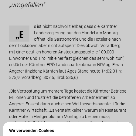
„umgefallen“
s ist nicht nachvollziehbar, dass die Kärntner
„E
Landesregierung nur den Handel am Montag
öffnet, die Gastronomie und die Hotelerie nach
dem Lockdown aber nicht aufsperrt Dies obwohl Vorarlberg
mit einer deutlich höheren Ansteckungsquote je 100.000
Einwohner und Tirol mit einer fast gleichen das sehr wohl tun“,
erklärt der Kärntner FPÖ-Landesparteiobmann NRAbg. Erwin
Angerer (Inzidenz Kärnten laut Ages Stand heute 14:02:01 h:
575,9; Vorarlberg: 807,5; Tirol: 536,6)
„Die Vertröstung um mehrere Tage kostet die Kärntner Betriebe
Millionen und frustriert die betroffenen Arbeitnehmer“, so
Angerer. Er sieht darin auch einen Wettbewerbsnachteil für die
Kärntner Wirtschaft. „Es versteht keiner, warum ein Restaurant
oder Hotel in Heiligenblut am Montag zu bleiben muss,
während die Betriebe ein paar Kilometer weiter auf der anderen
Seite des Glockners in Osttirol aufsperren dürfen.“
Wir verwenden Cookies