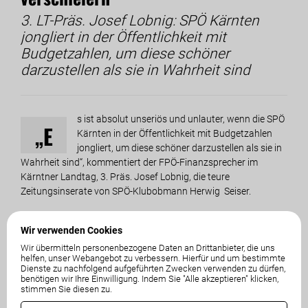
3. LT-Präs. Josef Lobnig: SPÖ Kärnten
jongliert in der Öffentlichkeit mit
Budgetzahlen, um diese schöner
darzustellen als sie in Wahrheit sind
s ist absolut unseriös und unlauter, wenn die SPÖ
„E
Kärnten in der Öffentlichkeit mit Budgetzahlen
jongliert, um diese schöner darzustellen als sie in
Wahrheit sind“, kommentiert der FPÖ-Finanzsprecher im
Kärntner Landtag, 3. Präs. Josef Lobnig, die teure
Zeitungsinserate von SPÖ-Klubobmann Herwig Seiser.
In diesen Inseraten wird kundgetan, dass das Land Kärnten 84
Wir verwenden Cookies
Millionen Euro mehr einnimmt als es ausgibt. Aus 104 Millionen
Wir übermitteln personenbezogene Daten an Drittanbieter, die uns
Nettoneuverschuldung wird plötzlich ein Plus von 84 Millionen.
helfen, unser Webangebot zu verbessern. Hierfür und um bestimmte
„Es wäre zu schön, um wahr zu sein, aber dies ist leider
Dienste zu nachfolgend aufgeführten Zwecken verwenden zu dürfen,
benötigen wir Ihre Einwilligung. Indem Sie "Alle akzeptieren" klicken,
Propaganda der üblen Art“, kritisiert der Budgetsprecher der
stimmen Sie diesen zu.
FPÖ Kärnten. Tatsächlich müsse das Land 104 Millionen Euro