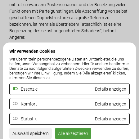
mit rot-schwarzem Postenschacher und der Besetzung vieler
Funktionen mit Parteigünstlingen. Die Abschaffung von selbst
geschaffenen Doppelstrukturen als große Reform zu
bezeichnen, ist mehr als übertrieben! Tatsächlich ist es eine
Begrenzung des selbst angerichteten Schadens“, betont
Angerer.
Von echten Strukturreformen oder dem seit langem von der
Wir verwenden Cookies
Wirtschaft geforderten Bürokratieabbau könne keine Rede
Wir übermitteln personenbezogene Daten an Drittanbieter, die uns
sein. „In den letzten zehn Jahren, in Zeiten niedriger Zinsen und
helfen, unser Webangebot zu verbessern. Hierfür und um bestimmte
Dienste zu nachfolgend aufgeführten Zwecken verwenden zu dürfen,
Hochkonjunktur, hätten SPÖ und ÖVP Reformschritte
benötigen wir Ihre Einwilligung. Indem Sie "Alle akzeptieren" klicken,
umsetzen und Verwaltung und Bürokratie abbauen müssen –
stimmen Sie diesen zu.
gemacht haben sie das Gegenteil und die Landesverwaltung
Essenziell
Details anzeigen
aufgebläht“, kritisiert der FPÖ-Chef. Die FPÖ fordert seit vielen
Jahren die Reduktion der Abteilungen, ein Ende des
Postenschachers und die Verkleinerung der Landesregierung.
Komfort
Details anzeigen
„Ein Regierungsbüro zu streichen wäre ein Zeichen gewesen,
dass man auch bereit ist, bei sich selbst zu sparen. Aber dazu
Statistik
Details anzeigen
sind SPÖ und ÖVP nicht bereit, weil es einfacher ist, bei den
Bürgern zu sparen oder sie mit neuen Steuern und Abgaben
Auswahl speichern
Alle akzeptieren
noch mehr zu belasten.“