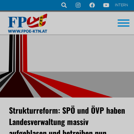
INTERN
Navigation
überspringen
Strukturreform: SPÖ und ÖVP haben
Landesverwaltung massiv
aufgeblasen und betreiben nun