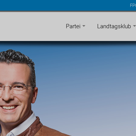
FP
n
gen
Partei
Landtagsklub