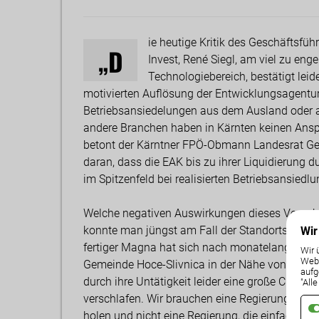
ie heutige Kritik des Geschäftsfü
„D
Invest, René Siegl, am viel zu en
Technologiebereich, bestätigt leide
motivierten Auflösung der Entwicklungsagentur
Betriebsansiedelungen aus dem Ausland oder a
andere Branchen haben in Kärnten keinen Anspr
betont der Kärntner FPÖ-Obmann Landesrat Gern
daran, dass die EAK bis zu ihrer Liquidierung d
im Spitzenfeld bei realisierten Betriebsansiedlu
Welche negativen Auswirkungen dieses Vorgehen
konnte man jüngst am Fall der Standortsuche v
Wir
fertiger Magna hat sich nach monatelanger Suc
Wir 
Weba
Gemeinde Hoce-Slivnica in der Nähe von Marburg
aufg
durch ihre Untätigkeit leider eine große Chanc
"All
verschlafen. Wir brauchen eine Regierung, die 
holen und nicht eine Regierung, die einfach den