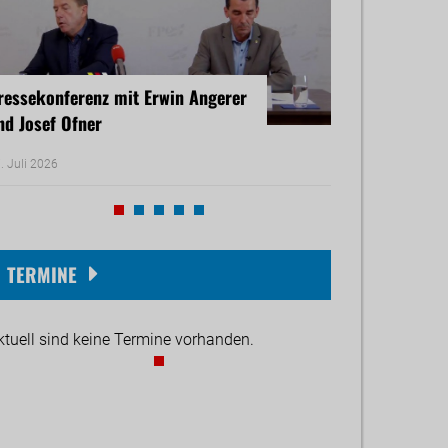
ressekonferenz mit Erwin Angerer
Pressekonferenz
nd Josef Ofner
Michael Reiner 
. Juli 2026
17. Juni 2026
TERMINE
ktuell sind keine Termine vorhanden.