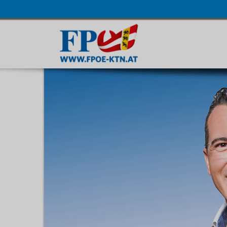
Navigatio
übersprin