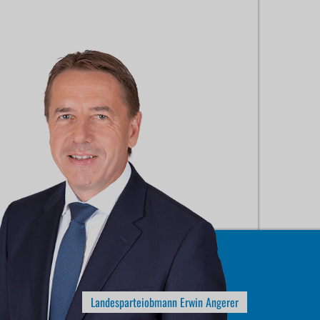
Landesparteiobmann Erwin Angerer