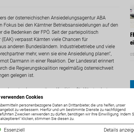
hrers der österreichischen Ansiedelungsagentur ABA
gen Fokus bei den Kärntner Betriebsansiedelungen auf den
r die Bedenken der FPÖ. Seit der parteipolitisch
F
 (EAK) verpasst Kärnten viele Chancen für
e
us anderen Bundesländern. Industriebetriebe und viele
echpartner mehr, wenn sie eine Ansiedelung planen“,
05
ot Darmann in einer Reaktion. Der Landesrat erinnert
urch die Regierungskoalition regelmäßig österreichweit
ngen gelegen ist.
 der rot-schwarz-grünen Koalition für Kärnten hat,
on Magna Steyr sehen. „Der Automobilzulieferer und -
 verwenden Cookies
he laut Medienberichten für einen neuen Standort in der
übermitteln personenbezogene Daten an Drittanbieter, die uns helfen, unser
ngebot zu verbessern. Hierfür und um bestimmte Dienste zu nachfolgend
 entschieden. Die Kärntner Stillstandkoalition hat
eführten Zwecken verwenden zu dürfen, benötigen wir Ihre Einwilligung. Indem S
e vertan und die Schaffung tausender neuer Arbeitsplätze
e akzeptieren" klicken, stimmen Sie diesen zu.
alles daran setzt, neue Ansiedelungen nach Kärnten zu
Essenziell
Details anzei
 Kopf in den Sand steckt“, so Darmann, der im Fall von