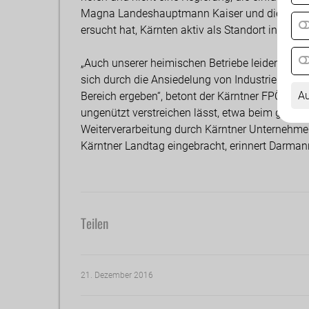
Magna Landeshauptmann Kaiser und die zustä
ersucht hat, Kärnten aktiv als Standort ins Spie
„Auch unserer heimischen Betriebe leiden unter
sich durch die Ansiedelung von Industriebetrie
Au
Bereich ergeben“, betont der Kärntner FPÖ-Chef.
ungenützt verstreichen lässt, etwa beim gepla
Weiterverarbeitung durch Kärntner Unternehmen
Kärntner Landtag eingebracht, erinnert Darman
Teilen
21. Dezember 2016