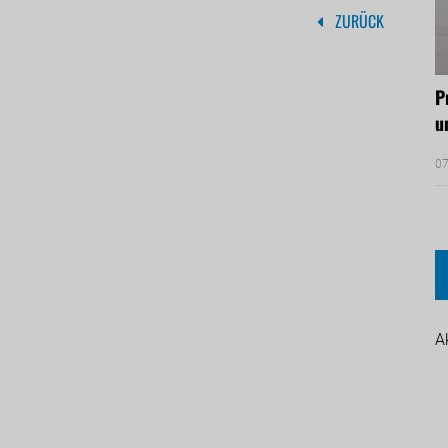
ZURÜCK
P
u
07
A