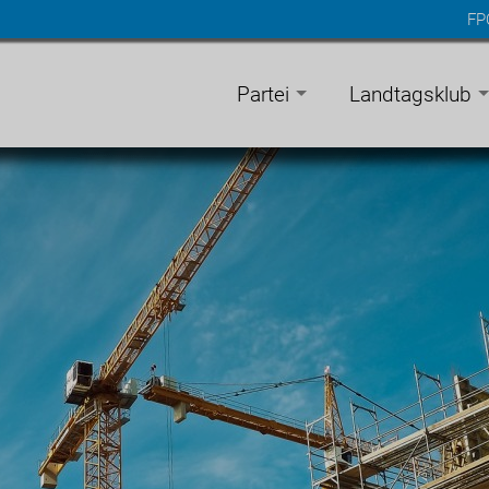
FP
n
gen
Partei
Landtagsklub