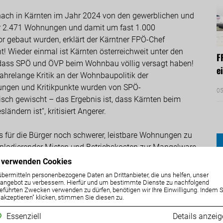
onach in Kärnten im Jahr 2024 von den gewerblichen und
 2.471 Wohnungen und damit um fast 1.000
 gebaut wurden, erklärt der Kärntner FPÖ-Chef
! Wieder einmal ist Kärnten österreichweit unter den
F
gt, dass SPÖ und ÖVP beim Wohnbau völlig versagt haben!
e
ahrelange Kritik an der Wohnbaupolitik der
rungen und Kritikpunkte wurden von SPÖ-
05
ch gewischt – das Ergebnis ist, dass Kärnten beim
ndern ist“, kritisiert Angerer.
für die Bürger noch schwerer, leistbare Wohnungen zu
xplodierender Mieten und Betriebskosten zur Mangelware.
icklung im Wohnbau und haben aufgezeigt, dass seit
 verwenden Cookies
ungen nicht gebaut wurden. Der soziale Wohnbau wurde
übermitteln personenbezogene Daten an Drittanbieter, die uns helfen, unser
n Oberösterreich baut man hier um 2.200 Euro pro m², in
ngebot zu verbessern. Hierfür und um bestimmte Dienste zu nachfolgend
eführten Zwecken verwenden zu dürfen, benötigen wir Ihre Einwilligung. Indem S
e akzeptieren" klicken, stimmen Sie diesen zu.
Essenziell
Details anzei
ersagt, denn die Vorschriftenflut treffe den gesamten