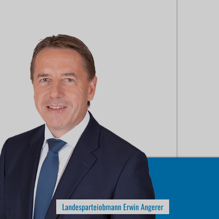
Landesparteiobmann Erwin Angerer