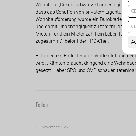
Wohnbau. „Die rot-schwarze Landesregierung s
dass das Schaffen von privatem Eigentum in Kä
Wohnbauförderung wurde ein Bürokratiemonster
und damit Unabhängigkeit zu fördern, drängt d
Mieten - und ein Mieter zahlt ein Leben lang! St
zugestimmt“, betont der FPÖ-Chef.
Au
Er fordert ein Ende der Vorschriftenflut und der
wird. „Kärnten braucht dringend eine Wohnbauof
gesetzt – aber SPÖ und ÖVP schauen tatenlos 
Teilen
21. November 2025