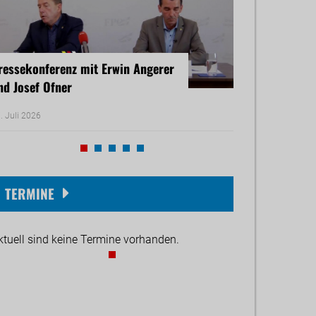
ressekonferenz mit Erwin Angerer
Pressekonferenz
nd Josef Ofner
Michael Reiner 
. Juli 2026
17. Juni 2026
TERMINE
ktuell sind keine Termine vorhanden.