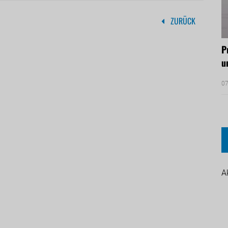
ZURÜCK
P
u
07
A