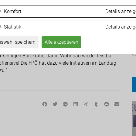
etzt die Rahmenbedingungen und hat dafür gesorgt,
Komfort
Details anzei
rnten fast verunmöglicht wurde. In der
 mit 25 Seiten Vorschriften geschaffen. Statt Eigentum
ie SPÖ die Bürger immer mehr in die Abhängigkeit der
Statistik
Details anzei
Ä
att Widerstand zu leisten, hat die ÖVP überall
d
swahl speichern
Alle akzeptieren
05
 irrsinnigen Bürokratie, damit Wohnbau wieder leistbar
fensive! Die FPÖ hat dazu viele Initiativen im Landtag
zu.“