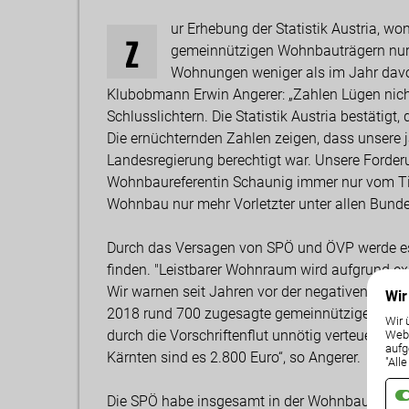
ur Erhebung der Statistik Austria, w
Z
gemeinnützigen Wohnbauträgern nur
Wohnungen weniger als im Jahr davor
Klubobmann Erwin Angerer: „Zahlen Lügen nicht
Schlusslichtern. Die Statistik Austria bestäti
Die ernüchternden Zahlen zeigen, dass unsere j
Landesregierung berechtigt war. Unsere Forde
Wohnbaureferentin Schaunig immer nur vom Tis
Wohnbau nur mehr Vorletzter unter allen Bundeslä
Durch das Versagen von SPÖ und ÖVP werde es 
finden. "Leistbarer Wohnraum wird aufgrund e
Wir warnen seit Jahren vor der negativen Entw
Wir
2018 rund 700 zugesagte gemeinnützige Wohn
Wir 
durch die Vorschriftenflut unnötig verteuert. I
Weba
aufg
Kärnten sind es 2.800 Euro“, so Angerer.
"All
Die SPÖ habe insgesamt in der Wohnbaupolitik v