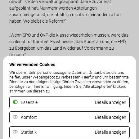
obwohl sie den Verwaltungsapparat Jahre zuvor erst
aufgebläht hat. Nunmehr werden Abteilungen
zusammengefasst, die inhaltlich nichts miteinander zu tun
haben. Wo bleibt die Reform?“
„Wenn SPÖ und ÖVP die Klasse wiederholen müssen, wäre das
schlecht für Kärnten. Es ist besser, das Ruder an uns, die FPÖ,
zu übergeben, um das Land wieder auf Vordermann zu
bringen.“
Wir verwenden Cookies
LAbg. Mag. Jürgen Ozwirk:
Wir übermitteln personenbezogene Daten an Drittanbieter, die uns
„Wie will man erfolgreich in den Standort Kärnten investieren,
helfen, unser Webangebot zu verbessern. Hierfür und um bestimmte
wenn die Jungen das Land verlassen und die Bevölkerung
Dienste zu nachfolgend aufgeführten Zwecken verwenden zu dürfen,
benötigen wir Ihre Einwilligung. Indem Sie "Alle akzeptieren" klicken,
immer älter wird? Für die Jugend brauchen wir leistbaren
stimmen Sie diesen zu.
Wohnraum und Perspektiven, um sie - und damit auch
Arbeitskräfte - erfolgreich in Kärnten zu halten, denn bis 2044
Essenziell
Details anzeigen
werden uns 50.000 Fachkräfte fehlen. Bei der Koralmbahn
haben SPÖ und ÖVP die letzten Jahre verschlafen: Die
Komfort
Details anzeigen
Anbindung ins Lavanttal fehlt und auch die Ansiedlung von
Betrieben wurde verabsäumt. SPÖ und ÖVP fehlt jegliche
Statistik
Details anzeigen
Strategie, um den Wirtschaftsstandort Kärnten zu stärken.“