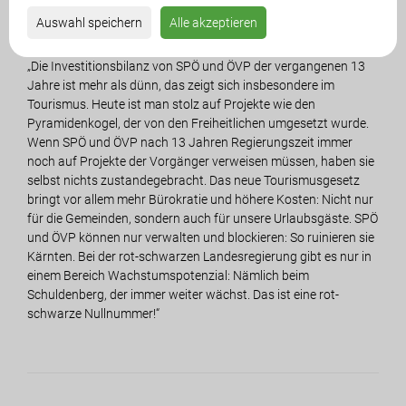
Auswahl speichern
Alle akzeptieren
LAbg. Markus di Bernardo:
„Die Investitionsbilanz von SPÖ und ÖVP der vergangenen 13
Jahre ist mehr als dünn, das zeigt sich insbesondere im
Tourismus. Heute ist man stolz auf Projekte wie den
Pyramidenkogel, der von den Freiheitlichen umgesetzt wurde.
Wenn SPÖ und ÖVP nach 13 Jahren Regierungszeit immer
noch auf Projekte der Vorgänger verweisen müssen, haben sie
selbst nichts zustandegebracht. Das neue Tourismusgesetz
bringt vor allem mehr Bürokratie und höhere Kosten: Nicht nur
für die Gemeinden, sondern auch für unsere Urlaubsgäste. SPÖ
und ÖVP können nur verwalten und blockieren: So ruinieren sie
Kärnten. Bei der rot-schwarzen Landesregierung gibt es nur in
einem Bereich Wachstumspotenzial: Nämlich beim
Schuldenberg, der immer weiter wächst. Das ist eine rot-
schwarze Nullnummer!“