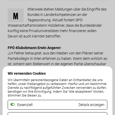
ittlerweile stehen Meldungen über die Eingriffe des
M
Bundes in Länderkompetenzen an der
Tagesordnung: Aktuell fordert SPÖ-
Wissenschaftsministerin Holzleitner, dass die Bundesländer
künftig keine Privatuniversitäten mehr finanzieren sollen.
Davon ist auch Kärnten betroffen.
FPÖ-Klubobmann Erwin Angerer:
„LH Fellner behauptet, aus den Medien von den Plänen seiner
Parteikollegin in Wien erfahren zu haben. Wenn dem wirklich so
ist, scheint sein Stellenwert in der eigenen Partei überschaubar
zu sein. Wenn er es schon wusste, ist das auch bedenklich.
Wir verwenden Cookies
Anstatt sich falsch empört zu zeigen, sollte sich LH Fellner in
Wir übermitteln personenbezogene Daten an Drittanbieter, die uns
Wien endlich und nachhaltig für die Interessen Kärntens stark
helfen, unser Webangebot zu verbessern. Hierfür und um bestimmte
machen. Nach dem Erneuerbaren-Ausbau-
Dienste zu nachfolgend aufgeführten Zwecken verwenden zu dürfen,
Beschleunigungsgesetz (EABG), das massiv in die
benötigen wir Ihre Einwilligung. Indem Sie "Alle akzeptieren" klicken,
stimmen Sie diesen zu.
Kompetenzen der Bundesländer eingreift, folgt schon der
nächste Streich der Bundesregierung: Nun soll auch
Essenziell
Details anzeigen
vorgeschrieben werden, welche Investitionen Kärnten im
Bildungsbereich tätigen darf. Dieser Aushöhlung der