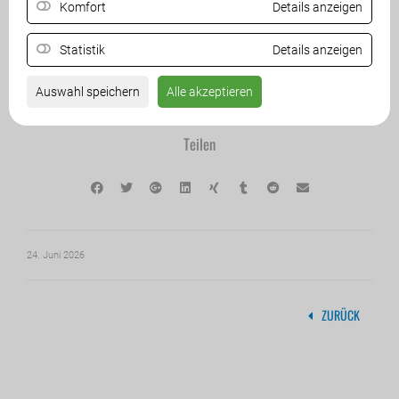
Komfort
Details anzeigen
Entscheidungsmacht Kärntens stellen wir uns entschlossen in
den Weg: Wie das Geld des Landes Kärnten verteilt wird, darf
einzig und allein in Kärnten entschieden werden.“
Statistik
Details anzeigen
Auswahl speichern
Alle akzeptieren
Teilen
24. Juni 2026
ZURÜCK