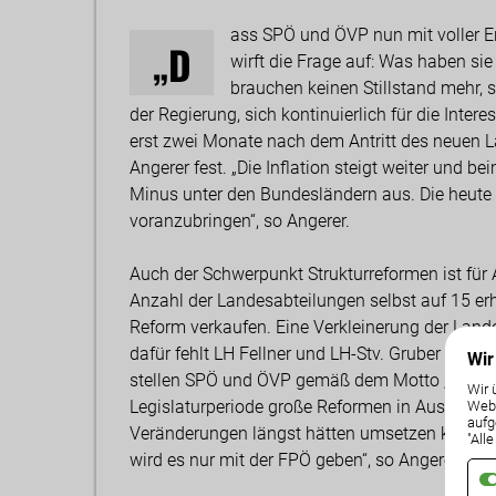
ass SPÖ und ÖVP nun mit voller En
„D
wirft die Frage auf: Was haben s
brauchen keinen Stillstand mehr, 
der Regierung, sich kontinuierlich für die Inte
erst zwei Monate nach dem Antritt des neuen
Angerer fest. „Die Inflation steigt weiter und
Minus unter den Bundesländern aus. Die heute 
voranzubringen“, so Angerer.
Auch der Schwerpunkt Strukturreformen ist für
Anzahl der Landesabteilungen selbst auf 15 er
Reform verkaufen. Eine Verkleinerung der Lande
dafür fehlt LH Fellner und LH-Stv. Gruber dan
Wir
stellen SPÖ und ÖVP gemäß dem Motto „
Am Ab
Wir 
Legislaturperiode große Reformen in Aussicht,
Weba
aufg
Veränderungen längst hätten umsetzen können
"All
wird es nur mit der FPÖ geben“, so Angerer abs