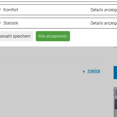
Komfort
Details anzei
Statistik
Details anzei
Ä
d
swahl speichern
Alle akzeptieren
05
ZURÜCK