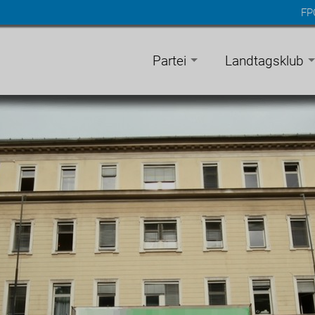
FP
n
gen
Partei
Landtagsklub