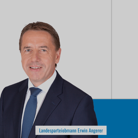
Landesparteiobmann Erwin Angerer