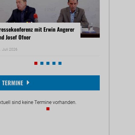
ressekonferenz mit Erwin Angerer
Pressekonferenz
nd Josef Ofner
Michael Reiner 
. Juli 2026
17. Juni 2026
TERMINE
ktuell sind keine Termine vorhanden.