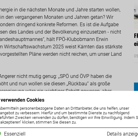
ergie in die nächsten Monate und Jahre starten wollen,
ie in den vergangenen Monaten und Jahren getan? Wir
sondern dringend konkrete Reformen. Es ist die Aufgabe
ressen des Landes und der Bevölkerung einzusetzen - nicht
F
 Landeshauptmannes“, hält FPÖ-Klubobmann Erwin
e
 beim Wirtschaftswachstum 2025 weist Kärnten das stärkste
vorgestellten Pläne werden nicht reichen, um unser Land
05
 Angerer nicht mutig genug: „SPÖ und ÖVP haben die
höht und nun wollen sie diesen „Rückbau“ als große
sregierung wäre ein wichtiger Schritt gewesen, aber
n doch der Mut“, betont Angerer. „Zusammenfassend
 verwenden Cookies
end wird der Faule fleißig.
“ zum Ende der
übermitteln personenbezogene Daten an Drittanbieter, die uns helfen, unser
 um die Wähler zu beschwichtigen – obwohl sie diese
ngebot zu verbessern. Hierfür und um bestimmte Dienste zu nachfolgend
eführten Zwecken verwenden zu dürfen, benötigen wir Ihre Einwilligung. Indem S
. Unser Land braucht einen Systemwechsel, und den
e akzeptieren" klicken, stimmen Sie diesen zu.
chließend.
Essenziell
Details anzei