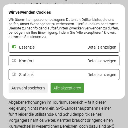
explodieren die Schulden, diese werden bald über 5 Milliarden
Euro betragen!“, so Angerer.
Wir verwenden Cookies
Wir übermitteln personenbezogene Daten an Drittanbieter, die uns
Wie der Landesrechnungshof heute feststellte, weist Kärnten
helfen, unser Webangebot zu verbessern. Hierfür und um bestimmte
Dienste zu nachfolgend aufgeführten Zwecken verwenden zu dürfen,
weiterhin die höchste Pro-Kopf-Verschuldung Österreichs auf.
benötigen wir Ihre Einwilligung. Indem Sie "Alle akzeptieren" klicken,
Die Gesamtschulden stiegen im Jahr 2025 um 273,7 Millionen
stimmen Sie diesen zu.
Euro auf über 4,3 Milliarden Euro. Wichtige
Essenziell
Details anzeigen
Haushaltskennzahlen entwickelten sich im Jahr 2025 erneut
negativ, was laut Landesrechnungshof ein deutliches
Warnsignal ist. Besonders erschreckend sei die Feststellung,
Komfort
Details anzeigen
dass bei der Belegprüfung von den 875 geprüften Belegen 462
Mängel aufwiesen (52,8 Prozent).
Statistik
Details anzeigen
„Diese Landesregierung ist unfähig. Ihre Politik auf Kosten des
Auswahl speichern
Alle akzeptieren
Landes und der Bevölkerung ist nicht länger tragbar. Außer
neuen Belastungen für die Bürger – wie zuletzt die massiven
Abgabenerhöhungen im Tourismusbereich – fällt dieser
Regierung nichts mehr ein. SPÖ-Landeshauptmann Fellner
führt leider die Stillstands- und Schuldenpolitik seines
Vorgängers nahtlos weiter. Kärnten braucht dringend einen
Kurswechsel in wesentlichen Bereichen, doch dazu sind SPÖ