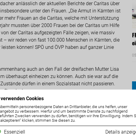
acher anlässlich der aktuellen Berichte der Caritas über
nsbesondere unter den Frauen. „Die Armut in Kärnten ist
er mehr Frauen an die Caritas, welche mit Unterstützung
orjahr mussten über 2000 Frauen bei der Caritas um Hilfe
 von der Caritas aufgezeigten Fälle zeigen, wie massiv
F
st – wir reden von fast 100.000 Menschen in Kärnten, die
e
leisten können! SPÖ und ÖVP haben auf ganzer Linie
05
sammenhang auch an den Fall der dreifachen Mutter Lisa
um überhaupt einheizen zu können. Auch sie war auf die
Zustände dürfen in einem Sozialstaat nicht passieren.
so Staudacher.
 verwenden Cookies
 aufgezeigten Fälle Ausdruck einer dramatischen
übermitteln personenbezogene Daten an Drittanbieter, die uns helfen, unser
ngebot zu verbessern. Hierfür und um bestimmte Dienste zu nachfolgend
ärnten in Armut lebt oder armutsgefährdet ist, ist die
eführten Zwecken verwenden zu dürfen, benötigen wir Ihre Einwilligung. Indem S
die SPÖ in Kärnten verantwortlich ist. Lebensmittel, Miete,
e akzeptieren" klicken, stimmen Sie diesen zu.
schen Politik der Regierung teurer geworden. Aber unsere
Essenziell
Details anzei