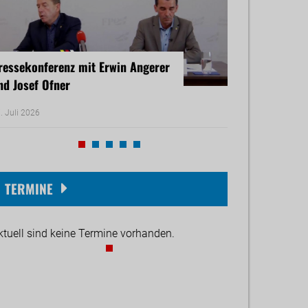
ressekonferenz mit Erwin Angerer
Pressekonferenz
nd Josef Ofner
Michael Reiner 
. Juli 2026
17. Juni 2026
TERMINE
ktuell sind keine Termine vorhanden.