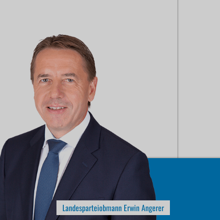
Landesparteiobmann Erwin Angerer