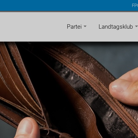
FP
n
gen
Partei
Landtagsklub