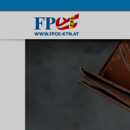
Navigatio
übersprin