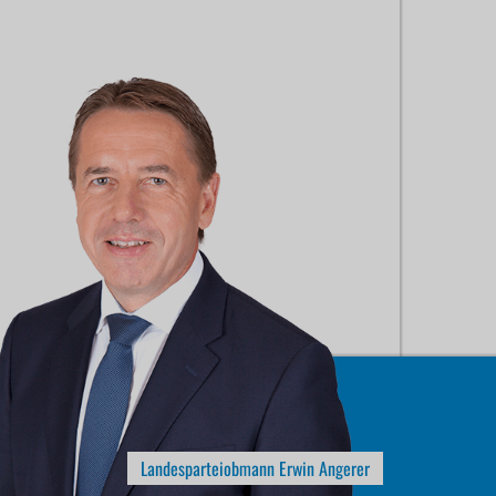
Landesparteiobmann Erwin Angerer