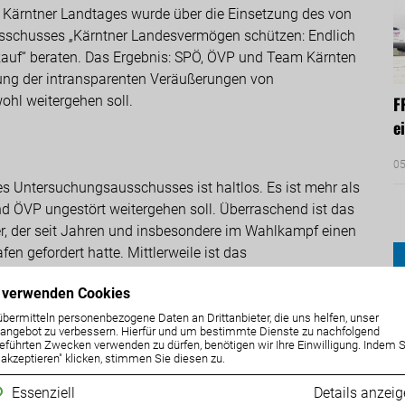
s Kärntner Landtages wurde über die Einsetzung des von
sschusses „Kärntner Landesvermögen schützen: Endlich
kauf“ beraten. Das Ergebnis: SPÖ, ÖVP und Team Kärnten
ärung der intransparenten Veräußerungen von
hl weitergehen soll.
F
e
05
es Untersuchungsausschusses ist haltlos. Es ist mehr als
nd ÖVP ungestört weitergehen soll. Überraschend ist das
, der seit Jahren und insbesondere im Wahlkampf einen
 gefordert hatte. Mittlerweile ist das
geändert worden, dass das Team Kärnten schon längst
 verwenden Cookies
rlangen können. Nun trägt Gerhard Köfer die
! Wenn es ans Eingemachte geht, macht er einen
übermitteln personenbezogene Daten an Drittanbieter, die uns helfen, unser
ngebot zu verbessern. Hierfür und um bestimmte Dienste zu nachfolgend
eführten Zwecken verwenden zu dürfen, benötigen wir Ihre Einwilligung. Indem S
e akzeptieren" klicken, stimmen Sie diesen zu.
ung des Untersuchungsausschusses wurde im Vorfeld vom
Essenziell
Details anzei
geprüft. Laut seinem Gutachten entspricht unser Antrag