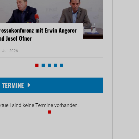
ressekonferenz mit Erwin Angerer
Pressekonferenz
nd Josef Ofner
Michael Reiner 
. Juli 2026
17. Juni 2026
TERMINE
ktuell sind keine Termine vorhanden.