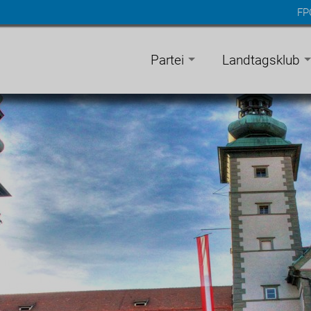
FP
n
gen
Partei
Landtagsklub