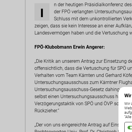
n der heutigen Präsidialkonferenz de
I
der FPÖ verlangten Untersuchungsau
Schluss mit dem unkontrollierten Ver
zeigen, dass sie kein Interesse an einer Aufkl
Landesvermögen haben und die Vertuschung wo
FPÖ-Klubobmann Erwin Angerer:
„Die Kritik an unserem Antrag zur Einsetzung d
offensichtlich, dass die Vertuschung für SPÖ u
Verhalten vom Team Kärnten und Gerhard Köfer
Untersuchungsausschuss zum Kärntner Flughafen
Untersuchungsausschuss-Gesetz dahingehend 
Wir
selbst einen Untersuchungsausschuss hätte ve
Verzögerungstaktik von SPÖ und ÖVP sogar mit
Wir 
Weba
Rückzieher.“
aufg
"All
„Der von uns eingereichte Antrag auf Einsetz
Rechtsexperten Univ.-Prof. Dr. Christoph Urtz 