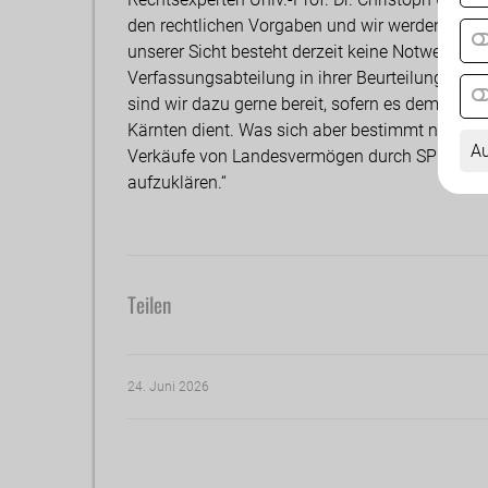
den rechtlichen Vorgaben und wir werden diese
unserer Sicht besteht derzeit keine Notwendigke
Verfassungsabteilung in ihrer Beurteilung zu
sind wir dazu gerne bereit, sofern es dem Zwe
Kärnten dient. Was sich aber bestimmt nicht än
Au
Verkäufe von Landesvermögen durch SPÖ und Ö
aufzuklären.“
Teilen
24. Juni 2026