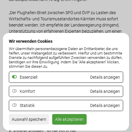
„Der Flughafen-Streit zwischen SPÖ und ÖVP zu Lasten des
Wirtschafts- und Tourismusstandortes Kärnten muss sofort
beendet werden. Ich empfehle der Landesregierung dringend,
Unterstützung von erfahrenen Experten beizuziehen, um einen
Weg aus ihrer Sackgasse zu finden. Um eine Lösung im Sinne
Wir verwenden Cookies
des Landes zu erarbeiten ist professionelles Know-how
Wir übermitteln personenbezogene Daten an Drittanbieter, die uns
notwendig“, fordert Angerer.
helfen, unser Webangebot zu verbessern. Hierfür und um bestimmte
Dienste zu nachfolgend aufgeführten Zwecken verwenden zu dürfen,
benötigen wir Ihre Einwilligung. Indem Sie "Alle akzeptieren" klicken,
Diese Notwendigkeit zeige sich vor allem auch daran, dass
stimmen Sie diesen zu.
ÖVP-Landesrat Gruber in der letzten Sondersitzung des
Landtages auf Fragen der FPÖ erklärt hat, dass er in
Essenziell
Details anzeigen
Abstimmung mit der Stadt Klagenfurt sei und dass es
Rechtssicherheit für den Fall eines Rückkaufes gäbe. „Diese
Komfort
Details anzeigen
Aussagen Grubers werden mit dem gestern von der Stadt
Klagenfurt vorgelegten Gutachten von Univ.-Prof. Rüffler
Statistik
Details anzeigen
komplett widerlegt! Hat Gruber vor dem Landtag die
Unwahrheit gesagt? Wir werden daher Landesrat Gruber in der
nächsten Landtagssitzung am 9. Juni erneut befragen, welche
Auswahl speichern
Alle akzeptieren
konkreten Auswirkungen ein Rückkauf hätte und wie sein ´Plan
B´ konkret aussieht“, so der FPÖ-Chef.