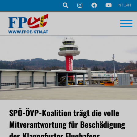
INTERN
Navigation
überspringen
SPÖ-ÖVP-Koalition trägt die volle
Mitverantwortung für Beschädigung
des Klagenfurter Flughafens