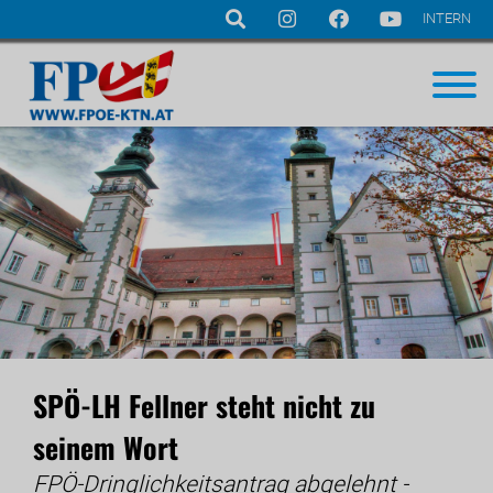
INTERN
Navigation
überspringen
SPÖ-LH Fellner steht nicht zu
seinem Wort
FPÖ-Dringlichkeitsantrag abgelehnt -