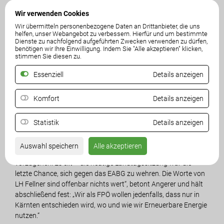
Erwin Angerer. „Gegenüber den Medien spielt Fellner den
starken Mann, aber wenn es um Entscheidungen geht, fällt er
Wir verwenden Cookies
um.“
Wir übermitteln personenbezogene Daten an Drittanbieter, die uns
helfen, unser Webangebot zu verbessern. Hierfür und um bestimmte
Dienste zu nachfolgend aufgeführten Zwecken verwenden zu dürfen,
Auch die Verfassungsabteilung des Landes Kärnten kritisiert in
benötigen wir Ihre Einwilligung. Indem Sie "Alle akzeptieren" klicken,
stimmen Sie diesen zu.
einer Stellungnahme das geplante Gesetz, weil es u.a. massiv in
die raumordnungsrechtliche Kompetenz der Bundesländer
Essenziell
Details anzeigen
eingreift und eine deutlich erhöhte finanzielle Belastungen der
Länder mit sich bringt.
Komfort
Details anzeigen
„Es kann und darf nicht sein, dass Wien bestimmt, wo bei uns
in Kärnten Windräder und PV-Anlagen aufgestellt werden. Für
Statistik
Details anzeigen
uns ist klar, dass es keine weiteren Windräder in Kärnten geben
darf. Leider sind SPÖ und ÖVP nicht bereit, als Landtag
Auswahl speichern
Alle akzeptieren
parteiübergreifend geeint gegen dieses Bevormundungsgesetz
vorzugehen. Es eilt – die heutige Landtagssitzung war die
letzte Chance, sich gegen das EABG zu wehren. Die Worte von
LH Fellner sind offenbar nichts wert“, betont Angerer und hält
abschließend fest: „Wir als FPÖ wollen jedenfalls, dass nur in
Kärnten entschieden wird, wo und wie wir Erneuerbare Energie
nutzen.“