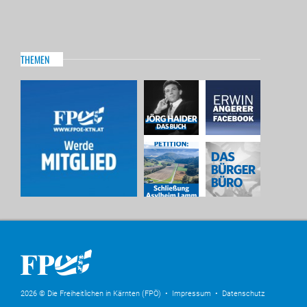
THEMEN
2026 © Die Freiheitlichen in Kärnten (FPÖ) •
Impressum
•
Datenschutz