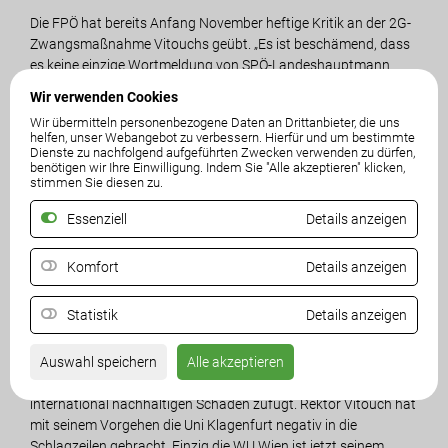
Die FPÖ hat bereits Anfang November heftige Kritik an der 2G-
Zwangsmaßnahme Vitouchs geübt. „Es ist beschämend, dass
es keine einzige Wortmeldung von SPÖ-Landeshauptmann
Bildungsreferent Peter Kaiser gegen den Ausschluss von
Wir verwenden Cookies
ungeimpften Studierenden von der Universität gab. Vielmehr
Wir übermitteln personenbezogene Daten an Drittanbieter, die uns
haben SPÖ und ÖVP Vitouch auch im Kärntner Landtag die
helfen, unser Webangebot zu verbessern. Hierfür und um bestimmte
Mauer gemacht und die FPÖ-Initiative gegen die 2G-Regel
Dienste zu nachfolgend aufgeführten Zwecken verwenden zu dürfen,
benötigen wir Ihre Einwilligung. Indem Sie "Alle akzeptieren" klicken,
abgelehnt. Gerade die SPÖ, die angeblich den freien Zugang zur
stimmen Sie diesen zu.
Bildung hochhält, hat hier die Masken fallen lassen und die
Diskriminierung von Studenten und die arroganten Aussagen
Essenziell
Details anzeigen
des Rektors sogar noch wortreich verteidigt“, so der FPÖ-Chef.
Komfort
Details anzeigen
„Ungeimpfte Bürger dürfen in Kürze wieder in Geschäfte,
Restaurants, Theater oder Kinos. Es ist völlig absurd, dass
Statistik
Details anzeigen
ihnen zugleich der freie Zugang zur Universität verwehrt wird“,
so Dieringer, die auch darauf hinweist, dass die Universität
Klagenfurt ohnehin um jeden Studenten zu kämpfen hat. „Die
Auswahl speichern
Alle akzeptieren
2G-Regel hat dem Universitätsstandort Klagenfurt auch
international nachhaltigen Schaden zufügt. Rektor Vitouch hat
mit seinem Vorgehen die Uni Klagenfurt negativ in die
Schlagzeilen gebracht. Einzig die WU Wien ist jetzt seinem